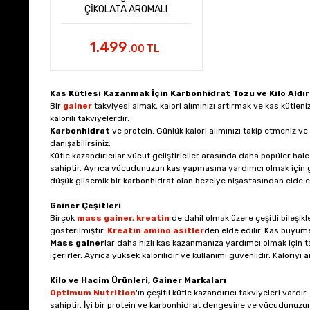
ÇİKOLATA AROMALI
1.499
.00 TL
Kas Kütlesi Kazanmak İçin Karbonhidrat Tozu ve Kilo Aldır
Bir
gainer
takviyesi almak, kalori alımınızı artırmak ve kas kütlen
kalorili takviyelerdir.
Karbonhidrat
ve protein. Günlük kalori alımınızı takip etmeniz v
danışabilirsiniz.
Kütle kazandırıcılar vücut geliştiriciler arasında daha popüler hale
sahiptir. Ayrıca vücudunuzun kas yapmasına yardımcı olmak için ger
düşük glisemik bir karbonhidrat olan bezelye nişastasından elde edil
Gainer Çeşitleri
Birçok
mass gainer,
kreatin
de dahil olmak üzere çeşitli bileşikl
gösterilmiştir.
Kreatin
amino asitler
den elde edilir. Kas büyüme
Mass gainer
lar daha hızlı kas kazanmanıza yardımcı olmak için tas
içerirler. Ayrıca yüksek kalorilidir ve kullanımı güvenlidir. Kaloriyi a
Kilo ve Hacim Ürünleri, Gainer Markaları
Optimum Nutrition
'ın çeşitli kütle kazandırıcı takviyeleri vardır.
sahiptir. İyi bir protein ve karbonhidrat dengesine ve vücudunu