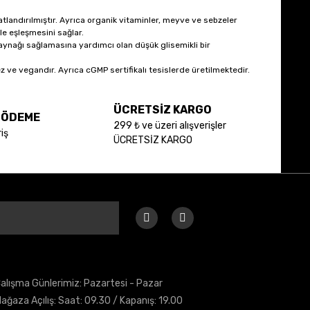
 tatlandırılmıştır. Ayrıca organik vitaminler, meyve ve sebzeler
yle eşleşmesini sağlar.
aynağı sağlamasına yardımcı olan düşük glisemikli bir
 ve vegandır. Ayrıca cGMP sertifikalı tesislerde üretilmektedir.
ÜCRETSİZ KARGO
E ÖDEME
299 ₺ ve üzeri alışverişler
iş
ÜCRETSİZ KARGO
alışma Günlerimiz: Pazartesi - Pazar
ağaza Açılış: Saat: 09.30 / Kapanış: 19.00