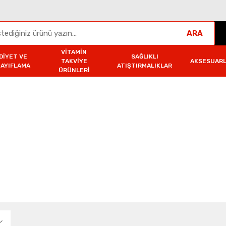
ARA
VITAMIN
DIYET VE
SAĞLIKLI
TAKVIYE
AKSESUAR
ZAYIFLAMA
ATIŞTIRMALIKLAR
ÜRÜNLERI
eri
ünleri