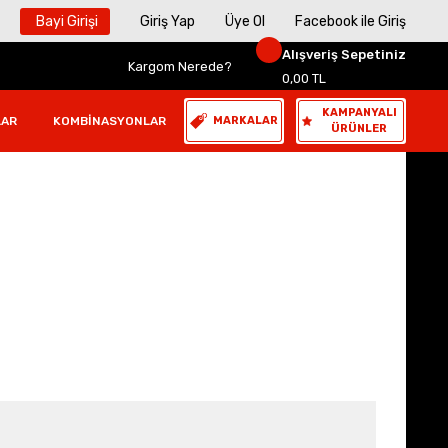
Bayi Girişi
Giriş Yap
Üye Ol
Facebook ile Giriş
Alışveriş Sepetiniz
Kargom Nerede?
0,00 TL
KAMPANYALI
LAR
KOMBINASYONLAR
MARKALAR
ÜRÜNLER