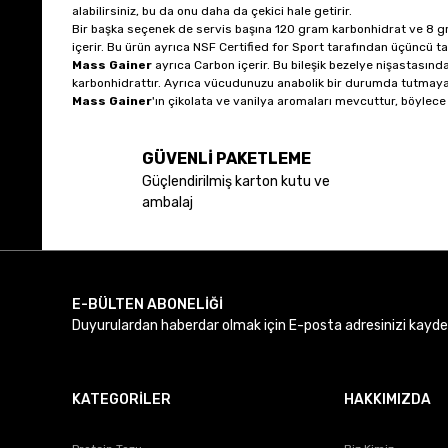
alabilirsiniz, bu da onu daha da çekici hale getirir.
Bir başka seçenek de servis başına 120 gram karbonhidrat ve 8 g
içerir. Bu ürün ayrıca NSF Certified for Sport tarafından üçüncü tar
Mass Gainer
ayrıca Carbon içerir. Bu bileşik bezelye nişastasın
karbonhidrattır. Ayrıca vücudunuzu anabolik bir durumda tutmaya ya
Mass Gainer
'ın çikolata ve vanilya aromaları mevcuttur, böylece
GÜVENLİ PAKETLEME
Güçlendirilmiş karton kutu ve
ambalaj
E-BÜLTEN ABONELİĞİ
Duyurulardan haberdar olmak için E-posta adresinizi kaydede
KATEGORİLER
HAKKIMIZDA