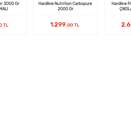
er 3000 Gr
Hardline Nutrition Carbopure
Hardline 
MALI
2000 Gr
ÇİKOL
1.299
2.
0 TL
.00 TL