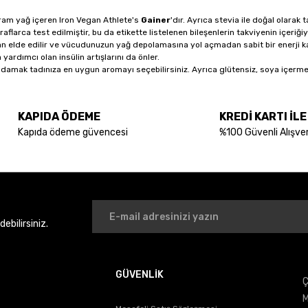
ram yağ içeren Iron Vegan Athlete's
Gainer
'dır. Ayrıca stevia ile doğal olarak
aflarca test edilmiştir, bu da etikette listelenen bileşenlerin takviyenin içeriği
dan elde edilir ve vücudunuzun yağ depolamasına yol açmadan sabit bir enerji k
rdımcı olan insülin artışlarını da önler.
 damak tadınıza en uygun aromayı seçebilirsiniz. Ayrıca glütensiz, soya içermez
KAPIDA ÖDEME
KREDİ KARTI İL
Kapıda ödeme güvencesi
%100 Güvenli Alışver
bilirsiniz.
GÜVENLİK
Ç
M