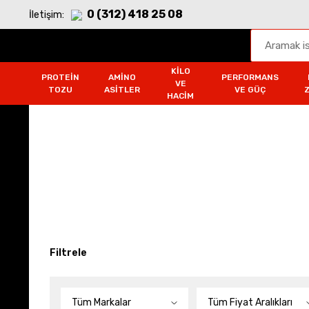
0 (312) 418 25 08
İletişim:
KILO
PROTEIN
AMINO
PERFORMANS
VE
TOZU
ASITLER
VE GÜÇ
HACIM
Tüm Kilo ve Hacim Ürünl
Anasayfa
Kilo ve Hacim
Tüm Kilo ve Hacim Ür
Filtrele
Tüm Markalar
Tüm Fiyat Aralıkları