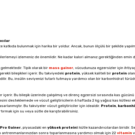
ıcılar
ize katkıda bulunmak için harika bir yoldur. Ancak, bunun ölçülü bir şekilde yap
e ilerlemeyi izlemeniz de önemlidir. Ne kadar kalori almanız gerektiğinden emin
 gelmektedir. Tipik olarak bir
mass gainer
, vücudunuza egzersizler için ihtiy
ekli bileşikleri içerir. Bu takviyedeki
protein
, yüksek kaliteli bir
protein
olan
ir. Bu, insülin seviyenizi tutarlı tutmaya yardımcı olan bir karbonhidrat türüdür
er içerir. Bu bileşik üzerinde çalışılmış ve direnç egzersizi sırasında kas gücünü 
sini desteklemede ve vücut geliştiricilerin 6 haftada 2 kg yağsız kas kütlesi e
arlanmıştır. Bu takviyeler vücut geliştiriciler için idealdir.
Protein
,
karbonh
rtırmak için su veya sütle de karıştırabilirsiniz.
Pro Gainer
, piyasadaki en
yüksek protein
li kütle kazandırıcılardan biridir.
zun antrenmanlarınızdan sonra toparlanmasına yardımcı olmak için 22
vitamin
v