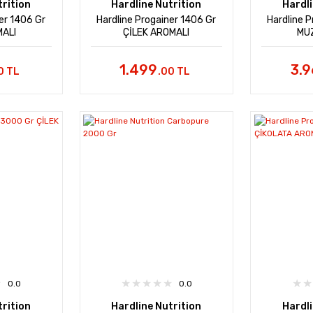
trition
Hardline Nutrition
Hardli
er 1406 Gr
Hardline Progainer 1406 Gr
Hardline 
ALI
ÇİLEK AROMALI
MU
1.499
3.
0 TL
.00 TL
0.0
0.0
trition
Hardline Nutrition
Hardli