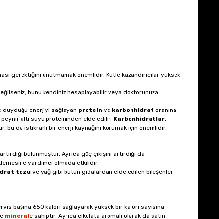
ılması gerektiğini unutmamak önemlidir. Kütle kazandırıcılar yüksek
 değilseniz, bunu kendiniz hesaplayabilir veya doktorunuza
aç duyduğu enerjiyi sağlayan
protein
ve
karbonhidrat
oranına
 peynir altı suyu proteininden elde edilir.
Karbonhidratlar
,
, bu da istikrarlı bir enerji kaynağını korumak için önemlidir.
artırdığı bulunmuştur. Ayrıca güç çıkışını artırdığı da
klemesine yardımcı olmada etkilidir.
idrat tozu
ve yağ gibi bütün gıdalardan elde edilen bileşenler
 Servis başına 650 kalori sağlayarak yüksek bir kalori sayısına
e
mineral
e sahiptir. Ayrıca çikolata aromalı olarak da satın