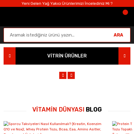
Yeni Gelen Yağ Yakıcı Ürünlerimizi İncelediniz Mi ?
ARA
VİTRİN ÜRÜNLER
VİTAMİN DÜNYASI
BLOG
0.0
ProteinOcn
ProteinOcn Whey Protein 400gr