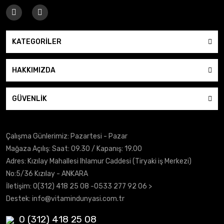
ProteinOcn
Protein Ocn Superman Pre-
Workout 420gr
KATEGORİLER
1.199,00 TL
HAKKIMIZDA
İNCELE
GÜVENLİK
Çalışma Günlerimiz: Pazartesi - Pazar
0.0
Mağaza Açılış: Saat: 09.30 / Kapanış: 19.00
Hsport
Adres: Kızılay Mahallesi Ihlamur Caddesi (Tiryaki iş Merkezi)
No:5/36 Kızılay - ANKARA
Dip Belt Ağırlık Kemeri
Siyah
İletişim:
0(312) 418 25 08
-0533 277 92 06 >
Destek:
info@vitamindunyasi.com.tr
750,00 TL
0 (312) 418 25 08