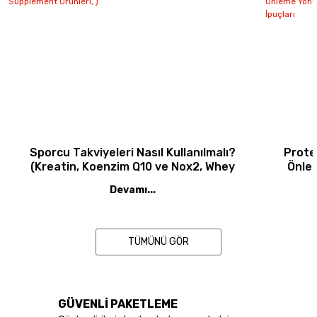
Peanut Chocolate Aromalı
1.299,00 TL
İNCELE
Sporcu Takviyeleri Nasıl Kullanılmalı?
Prote
(Kreatin, Koenzim Q10 ve Nox2, Whey
Önlen
0.0
Protein Tozu, Bcaa, Eaa, Amino Asitler,
Sebeple
Devamı...
Supplement Ürünleri, )
Önlem
P
ANTRENMAN HAVLUSU
Turuncu Renk
TÜMÜNÜ GÖR
389,00 TL
GÜVENLİ PAKETLEME
İNCELE