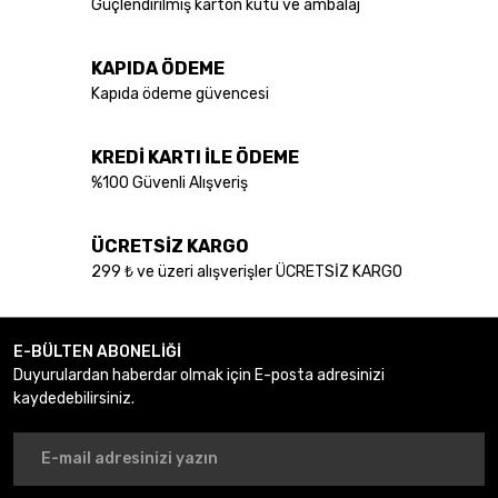
Güçlendirilmiş karton kutu ve ambalaj
KAPIDA ÖDEME
Kapıda ödeme güvencesi
0.0
KREDİ KARTI İLE ÖDEME
Herbina
%100 Güvenli Alışveriş
Herbina Cla 100 Kapsül
ÜCRETSİZ KARGO
599,00 TL
299 ₺ ve üzeri alışverişler ÜCRETSİZ KARGO
İNCELE
E-BÜLTEN ABONELİĞİ
Duyurulardan haberdar olmak için E-posta adresinizi
kaydedebilirsiniz.
0.0