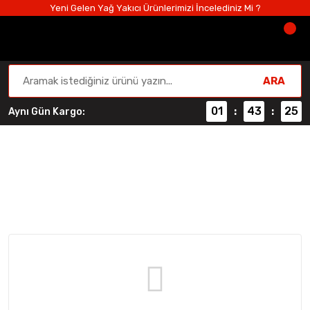
Yeni Gelen Yağ Yakıcı Ürünlerimizi İncelediniz Mi ?
ARA
01
43
25
Aynı Gün Kargo:
:
:
Beef (Et Proteini)
Anasayfa
Protein Tozu
Beef (Et Proteini)