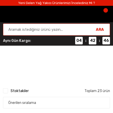
Yeni Gelen Yağ Yakıcı Ürünlerimizi İncelediniz Mi ?
ARA
04
42
46
Aynı Gün Kargo:
:
:
Ağırlık Kemeri
Anasayfa
Aksesuarlar
Ağırlık Kemeri
Stoktakiler
Toplam 23 ürün