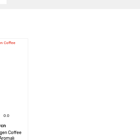
0.0
Ocn
agen Coffee
Aromalı