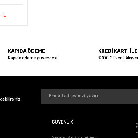
 TL
KAPIDA ÖDEME
KREDİ KARTI İL
Kapıda ödeme güvencesi
%100 Güvenli Alışver
bilirsiniz.
GÜVENLİK
Ç
M
Mesafeli Satış Sözleşmesi