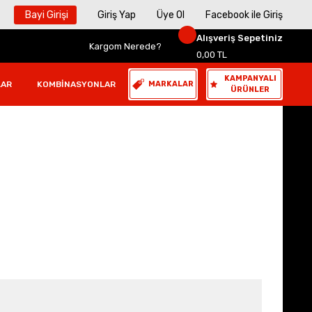
Bayi Girişi
Giriş Yap
Üye Ol
Facebook ile Giriş
Alışveriş Sepetiniz
Kargom Nerede?
0,00 TL
KAMPANYALI
LAR
KOMBINASYONLAR
MARKALAR
ÜRÜNLER