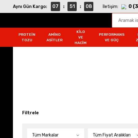
07
51
08
0 (
Aynı Gün Kargo:
:
:
İletişim:
KILO
PROTEIN
AMINO
PERFORMANS
VE
TOZU
ASITLER
VE GÜÇ
HACIM
Collagen Coffee
Anasayfa
Vitamin Takviye Ürünleri
Fonksiyon
Filtrele
Tüm Markalar
Tüm Fiyat Aralıkları