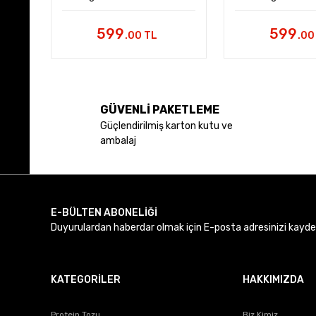
599
599
.00 TL
.00
GÜVENLİ PAKETLEME
Güçlendirilmiş karton kutu ve
ambalaj
E-BÜLTEN ABONELİĞİ
Duyurulardan haberdar olmak için E-posta adresinizi kaydede
KATEGORİLER
HAKKIMIZDA
Protein Tozu
Biz Kimiz