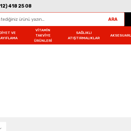
312) 418 25 08
ARA
VITAMIN
DIYET VE
SAĞLIKLI
TAKVIYE
AKSESUAR
ZAYIFLAMA
ATIŞTIRMALIKLAR
ÜRÜNLERI
el Gıdalar
Collagen Coffee