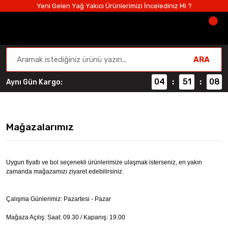
Yeni Gelen Yağ Yakıcı Ürünlerimizi İncelediniz Mi ?
ARA
04
51
08
Aynı Gün Kargo:
:
:
Anasayfa
Sayfalar
Mağazalarımız
Mağazalarımız
Uygun fiyatlı ve bol seçenekli ürünlerimize ulaşmak isterseniz, en yakın
zamanda mağazamızı ziyaret edebilirsiniz.
Çalışma Günlerimiz: Pazartesi - Pazar
Mağaza Açılış: Saat: 09.30 / Kapanış: 19.00