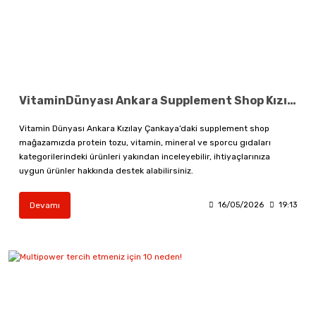
VitaminDünyası Ankara Supplement Shop Kızılay Mağazamız Açıldı ! Protein Vitamin ve Sporcu Gıdaları Hakkında Bilmeniz Gerekenler
Vitamin Dünyası Ankara Kızılay Çankaya’daki supplement shop
mağazamızda protein tozu, vitamin, mineral ve sporcu gıdaları
kategorilerindeki ürünleri yakından inceleyebilir, ihtiyaçlarınıza
uygun ürünler hakkında destek alabilirsiniz.
Devamı
16/05/2026
19:13