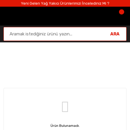
Yeni Gelen Yağ Yakıcı Ürünlerimizi İncelediniz Mi ?
ARA
Proteinli Puff (Cips)
Anasayfa
Sağlıklı Atıştırmalıklar
Proteinli Puff (Cips)
Ürün Bulunamadı.