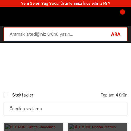
Yeni Gelen Yağ Yakıcı Ürünlerimizi İncelediniz Mi ?
ARA
Proteinli Kahveler
Anasayfa
Protein Tozu
Proteinli Kahveler
Stoktakiler
Toplam 4 ürün