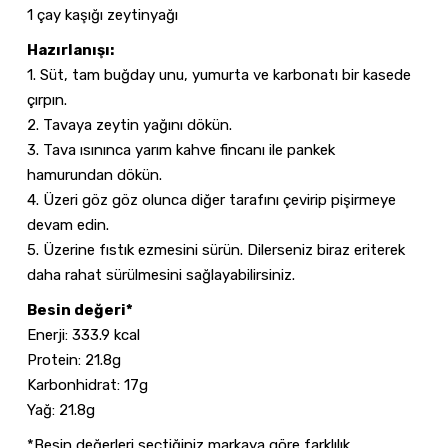
1 çay kaşığı zeytinyağı
Hazırlanışı:
1. Süt, tam buğday unu, yumurta ve karbonatı bir kasede
çırpın.
2. Tavaya zeytin yağını dökün.
3. Tava ısınınca yarım kahve fincanı ile pankek
hamurundan dökün.
4. Üzeri göz göz olunca diğer tarafını çevirip pişirmeye
devam edin.
5. Üzerine fıstık ezmesini sürün. Dilerseniz biraz eriterek
daha rahat sürülmesini sağlayabilirsiniz.
Besin değeri*
Enerji: 333.9 kcal
Protein: 21.8g
Karbonhidrat: 17g
Yağ: 21.8g
*Besin değerleri seçtiğiniz markaya göre farklılık