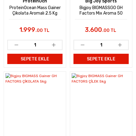
ProteinOcn
Big Joy Sports
ProteinOcean Mass Gainer
Bigjoy BIGMASSGO GH
Çikolata Aromalı 2.5 Kg
Factors Mix Aroma 50
Servis
1.999
3.600
.00 TL
.00 TL
SEPETE EKLE
SEPETE EKLE