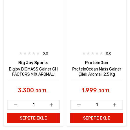
0.0
0.0
Big Joy Sports
ProteinOcn
Bigjoy BIGMASS Gainer GH
ProteinOcean Mass Gainer
FACTORS MİX AROMALI
Çilek Aromalı 2.5 Kg
5kg
3.300
1.999
.00 TL
.00 TL
SEPETE EKLE
SEPETE EKLE