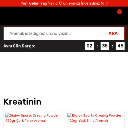
Yeni Gelen Yağ Yakıcı Ürünlerimizi İncelediniz Mi ?
ARA
02
35
45
Aynı Gün Kargo:
:
:
Kreatinin