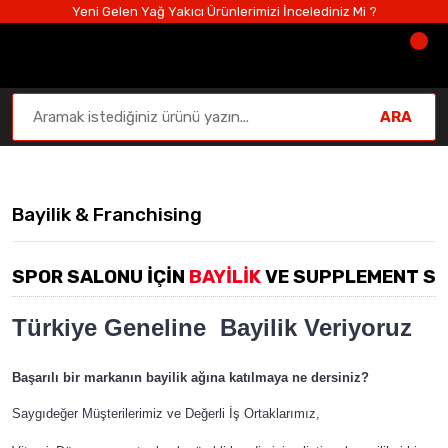
Yeni Gelen Yağ Yakıcı Ürünlerimizi İncelediniz Mi ?
ARA
Anasayfa
Sayfalar
Bayilik & Franchising
Bayilik & Franchising
SPOR SALONU İÇİN
BAYİLİK
VE SUPPLEMENT S
Türkiye Geneline Bayilik Veriyoruz
Başarılı bir markanın bayilik ağına katılmaya ne dersiniz?
Saygıdeğer Müşterilerimiz ve Değerli İş Ortaklarımız,
S
por Salonu için Bayilik ve Supplement Shop Franchising