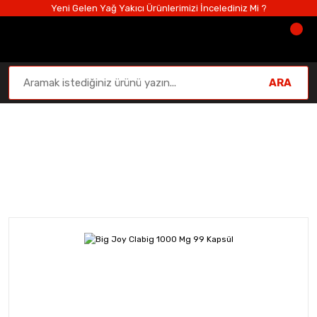
Yeni Gelen Yağ Yakıcı Ürünlerimizi İncelediniz Mi ?
ARA
Diyet ve Zayıflama
Anasayfa
Diyet ve Zayıflama
CLA
Big Joy Clabig 1