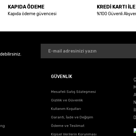
KAPIDA ÖDEME
KREDİ KARTI İL
Kapıda ödeme güvencesi
%100 Güvenli Alışver
bilirsiniz.
Gönder
GÜVENLİK
Ç
M
Mesafeli Satış Sözleşmesi
A
Gizlilik ve Güvenlik
N
Kullanım Koşulları
İ
Garanti, İade ve Değişim
D
ing
Ödeme ve Teslimat
Kişisel Verilerin Korunması