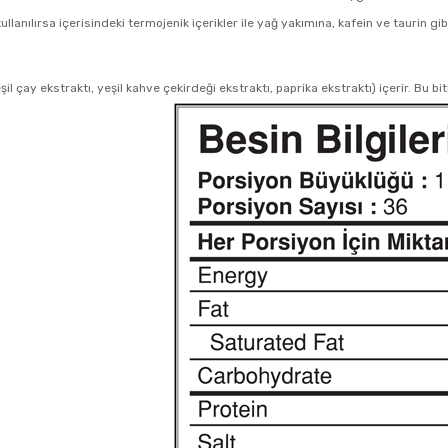
ılırsa içerisindeki termojenik içerikler ile yağ yakımına, kafein ve taurin gi
l çay ekstraktı, yeşil kahve çekirdeği ekstraktı, paprika ekstraktı) içerir. Bu b