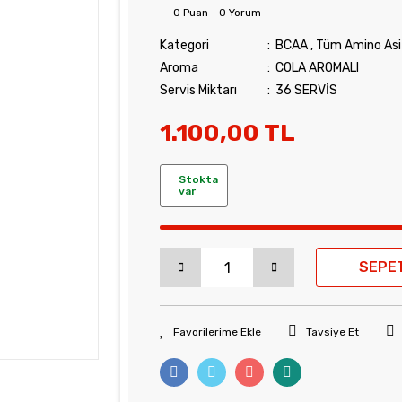
0 Puan - 0 Yorum
Kategori
BCAA
,
Tüm Amino Asit
Aroma
COLA AROMALI
Servis Miktarı
36 SERVİS
1.100,00 TL
Stokta
var
SEPE
Tavsiye Et