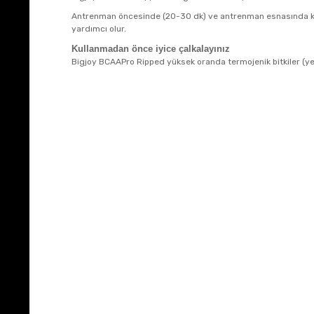
Antrenman öncesinde (20-30 dk) ve antrenman esnasında kullan
yardımcı olur.
Kullanmadan önce iyice çalkalayınız
Bigjoy BCAAPro Ripped yüksek oranda termojenik bitkiler (yeşi