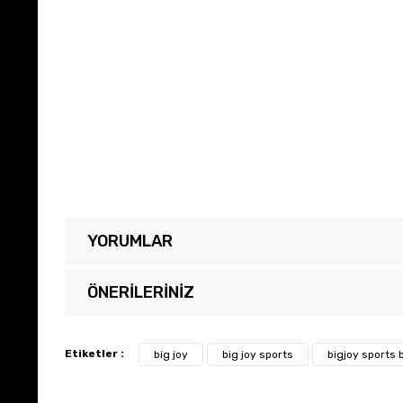
YORUMLAR
ÖNERILERINIZ
Bu ürünün fiyat bilgisi, resim, ürün açıklamalarında ve diğer 
Görüş ve önerileriniz için teşekkür ederiz.
Etiketler :
big joy
big joy sports
bigjoy sports 
Ürün resmi kalitesiz, bozuk veya görüntülenemiyor.