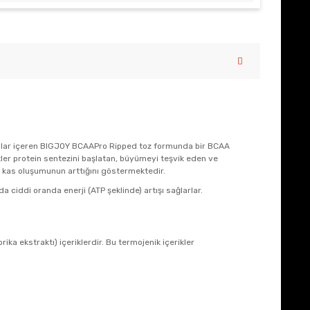
akıcılar içeren BIGJOY BCAAPro Ripped toz formunda bir BCAA
itler protein sentezini başlatan, büyümeyi teşvik eden ve
ni kas oluşumunun arttığını göstermektedir.
 ciddi oranda enerji (ATP şeklinde) artışı sağlarlar.
rika ekstraktı) içeriklerdir. Bu termojenik içerikler