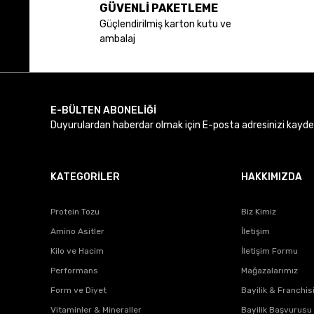
GÜVENLİ PAKETLEME
Ürün açıklamasında eksik bilgiler bulunuyor.
Güçlendirilmiş karton kutu ve
Ürün bilgilerinde hatalar bulunuyor.
ambalaj
Ürün fiyatı diğer sitelerden daha pahalı.
Bu ürüne benzer farklı alternatifler olmalı.
E-BÜLTEN ABONELİĞİ
Duyurulardan haberdar olmak için E-posta adresinizi kaydede
KATEGORİLER
HAKKIMIZDA
Protein Tozu
Biz Kimiz
Amino Asitler
İletişim
Kilo ve Hacim
İletişim Formu
Performans
Mağazalarımız
Form ve Diyet
Bayilik & Franchis
Vitaminler & Mineraller
Bayilik Başvurusu