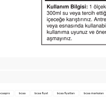
Bu ürüne ilk yorumu siz yapın!
konularda yetersiz gördüğünüz noktaları öneri formunu kullanarak tarafımıza
bcaapro
bcaa
bcaa fiyat
bcaa fiyatları
bcaa markaları
Yorum Yaz