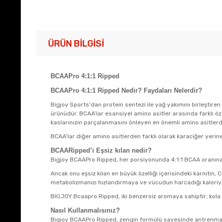
ÜRÜN BILGISI
BCAAPro 4:1:1 Ripped
BCAAPro 4:1:1 Ripped Nedir? Faydaları Nelerdir?
Bigjoy Sports'dan protein sentezi ile yağ yakımını birleştire
ürünüdür. BCAA’lar esansiyel amino asitler arasında farklı öze
kaslarınızın parçalanmasını önleyen en önemli amino asitlerdi
BCAA’lar diğer amino asitlerden farklı olarak karaciğer yerin
BCAARipped’i Eşsiz kılan nedir?
Bigjoy BCAAPro Ripped, her porsiyonunda 4:1:1 BCAA oranı
Ancak onu eşsiz kılan en büyük özelliği içerisindeki karnitin, C
metabolizmanızı hızlandırmaya ve vücudun harcadığı kaloriyi
BIGJOY Bcaapro Ripped, iki benzersiz aromaya sahiptir; kola 
Nasıl Kullanmalısınız?
Bigjoy BCAAPro Ripped, zengin formülü sayesinde antrenma