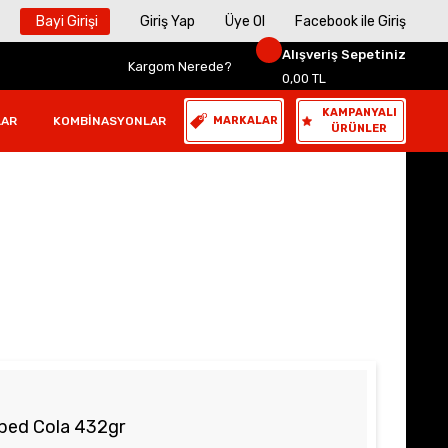
Bayi Girişi
Giriş Yap
Üye Ol
Facebook ile Giriş
Alışveriş Sepetiniz
Kargom Nerede?
0,00 TL
KAMPANYALI
LAR
KOMBINASYONLAR
MARKALAR
ÜRÜNLER
pped Cola 432gr