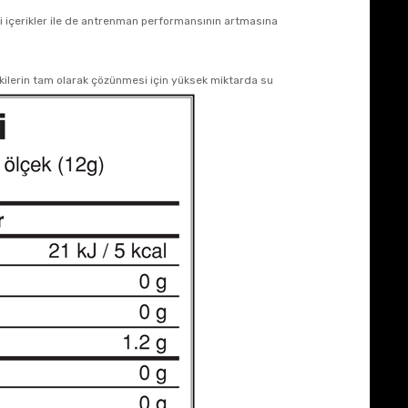
bi içerikler ile de antrenman performansının artmasına
itkilerin tam olarak çözünmesi için yüksek miktarda su