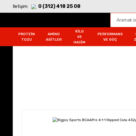
0 (312) 418 25 08
İletişim:
KILO
PROTEIN
AMINO
PERFORMANS
VE
TOZU
ASITLER
VE GÜÇ
HACIM
Amino Asitler
Anasayfa
Amino Asitler
BCAA
Bigjoy Sp