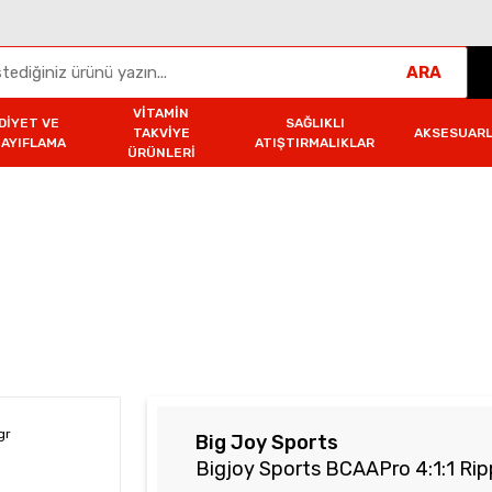
ARA
VITAMIN
DIYET VE
SAĞLIKLI
TAKVIYE
AKSESUAR
ZAYIFLAMA
ATIŞTIRMALIKLAR
ÜRÜNLERI
orts BCAAPro 4:1:1 Ripped Cola 432gr
Big Joy Sports
Bigjoy Sports BCAAPro 4:1:1 Ri