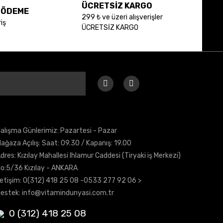
ÜCRETSİZ KARGO
E ÖDEME
299 ₺ ve üzeri alışverişler
iş
ÜCRETSİZ KARGO
alışma Günlerimiz: Pazartesi - Pazar
ağaza Açılış: Saat: 09.30 / Kapanış: 19.00
dres: Kızılay Mahallesi Ihlamur Caddesi (Tiryaki iş Merkezi)
o:5/36 Kızılay - ANKARA
letişim:
0(312) 418 25 08
-0533 277 92 06 >
estek:
info@vitamindunyasi.com.tr
0 (312) 418 25 08