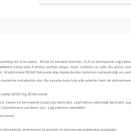
n yenilikçi bir ürün daha... BCAA ile beraber karnitin, CLA ve termojenik yağ y
lliklere sahip olan 3 amino asitten oluşur; lösin, isolösin ve valin. Bu amino as
r. Araştırmalar BCAA takviyesi alan kişilerde kas tamirinin hızlandırdığı ve ye
e kaslarda metabolize olur. Bu sayede hem hızlı etki ederler hem de antrenmanda
na sahip 6000 mg BCAA sunar.
LA, taurin ve termojenik (yeşil çay ekstraktı, yeşil kahve çekirdeği ekstraktı, pap
 yükseltmeye yardımcı olur, yağ yakımını destekler.
ve limon.
n öncesinde, antrenman sırasında ve sonrasında kullanıma uygundur.