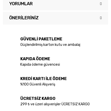
YORUMLAR
ÖNERILERINIZ
Bu ürüne ilk yorumu siz yapın!
Bu ürünün fiyat bilgisi, resim, ürün açıklamalarında ve diğer
konularda yetersiz gördüğünüz noktaları öneri formunu kullanarak
Yorum Yaz
tarafımıza iletebilirsiniz.
GÜVENLİ PAKETLEME
Görüş ve önerileriniz için teşekkür ederiz.
Güçlendirilmiş karton kutu ve ambalaj
Ürün resmi kalitesiz, bozuk veya görüntülenemiyor.
KAPIDA ÖDEME
Ürün açıklamasında eksik bilgiler bulunuyor.
Kapıda ödeme güvencesi
Ürün bilgilerinde hatalar bulunuyor.
Ürün fiyatı diğer sitelerden daha pahalı.
KREDİ KARTI İLE ÖDEME
Bu ürüne benzer farklı alternatifler olmalı.
%100 Güvenli Alışveriş
ÜCRETSİZ KARGO
299 ₺ ve üzeri alışverişler ÜCRETSİZ KARGO