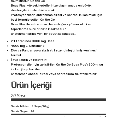
mümkündür. On the Go
Bcaa Plus, yüksek hedeflerinize ulaşmanızda en büyük
destekçilerinizden biri olacak!
Profesyonellerin antrenman sırası ve sonrası kullanımları için
özel formüle edilen On the Go
Bcaa Plus ile antrenman devamlılığınız yüksek olurken
toparlanma sürelerinizin kısalması ile
antrenmanlarınız yeni bir boyut kazanacak…
2:1:1 oranında 8000 mg Bcaa
4000 mg L-Glutamine
EAA ve Pancar suyu ekstratı ile zenginleştirilmiş yeni nesil
formül
İlave Taurin ve Elektrolit
Profesyoneller için geliştirilen On the Go Bcaa Plus’ı 300ml su
ile karıştırıp tercihen
antrenman öncesi-sırası veya sonrasında tüketebilirsiniz.
Ürün İçeriği
20 Saşe
Servis Miktarı :
1 Saşe (20 g)
Servis Sayısı :
20
*