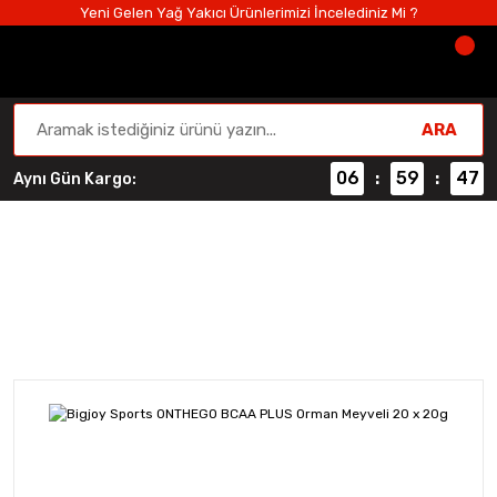
Yeni Gelen Yağ Yakıcı Ürünlerimizi İncelediniz Mi ?
ARA
06
59
46
Aynı Gün Kargo:
:
:
Amino Asitler
Anasayfa
Amino Asitler
BCAA
Bigjoy Sports ONTHE