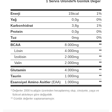
1 Servis Üründe
% Günlük Değer
Enerji
15kcal
1%
Yağ
0,0g
0%
Karbonhidrat
3,8g
1%
Protein
0,0g
0%
Tuz
0mg
0%
BCAA
8.000mg
**
Lösin
4.000mg
**
İzolösin
2.000mg
**
Valin
2.000mg
**
Glutamin
4.000mg
**
Taurin
1.000mg
**
Esansiyel Amino Asitler
(EAA)
1.000mg
**
*
Değerler 2000 kcal/gün üzerinden hesaplanmış olup, cinsiyete, yaşa ve
fiziksel aktiviteye göre değişebilir.
**
Günlük değerler saptanamamıştır.