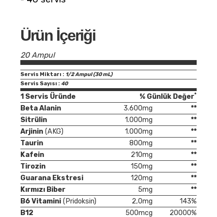
Ürün İçeriği
20 Ampul
Servis Miktarı :
1/2 Ampul (30 mL)
Servis Sayısı :
40
*
1 Servis Üründe
% Günlük Değer
Beta Alanin
3.600mg
**
Sitrülin
1.000mg
**
Arjinin
(AKG)
1.000mg
**
Taurin
800mg
**
Kafein
210mg
**
Tirozin
150mg
**
Guarana Ekstresi
120mg
**
Kırmızı Biber
5mg
**
B6 Vitamini
(Pridoksin)
2,0mg
143%
B12
500mcg
20000%