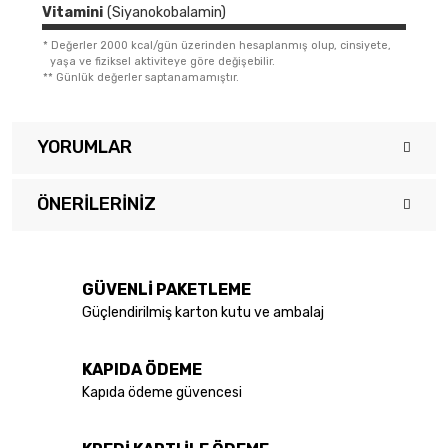
Vitamini
(Siyanokobalamin)
*
Değerler 2000 kcal/gün üzerinden hesaplanmış olup, cinsiyete,
yaşa ve fiziksel aktiviteye göre değişebilir.
**
Günlük değerler saptanamamıştır.
YORUMLAR
ÖNERILERINIZ
Bu ürüne ilk yorumu siz yapın!
Bu ürünün fiyat bilgisi, resim, ürün açıklamalarında ve diğer
konularda yetersiz gördüğünüz noktaları öneri formunu kullanarak
Yorum Yaz
tarafımıza iletebilirsiniz.
GÜVENLİ PAKETLEME
Görüş ve önerileriniz için teşekkür ederiz.
Güçlendirilmiş karton kutu ve ambalaj
Ürün resmi kalitesiz, bozuk veya görüntülenemiyor.
KAPIDA ÖDEME
Ürün açıklamasında eksik bilgiler bulunuyor.
Kapıda ödeme güvencesi
Ürün bilgilerinde hatalar bulunuyor.
Ürün fiyatı diğer sitelerden daha pahalı.