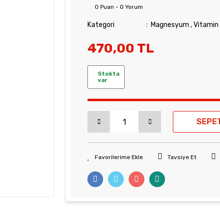
0 Puan - 0 Yorum
Kategori
Magnesyum
,
Vitamin 
470,00 TL
Stokta
var
SEPE
Tavsiye Et