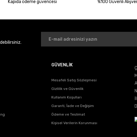
Kapıda ödeme güvencesi
%100 Güvenli Alışver
bilirsiniz.
GÜVENLİK
Ç
Gönder
M
Mesafeli Satış Sözleşmesi
A
Gizlilik ve Güvenlik
N
Kullanım Koşulları
İ
Garanti, İade ve Değişim
D
ing
Ödeme ve Teslimat
Kişisel Verilerin Korunması