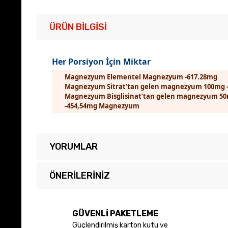
ÜRÜN BILGISI
Her Porsiyon İçin Miktar
Magnezyum Elementel Magnezyum -617.28mg
Magnezyum Sitrat’tan gelen magnezyum 100mg 
Magnezyum Bisglisinat’tan gelen magnezyum 5
-454,54mg Magnezyum
YORUMLAR
ÖNERILERINIZ
Bu ürünün fiyat bilgisi, resim, ürün açıklamalarında ve diğer 
Görüş ve önerileriniz için teşekkür ederiz.
GÜVENLİ PAKETLEME
Güçlendirilmiş karton kutu ve