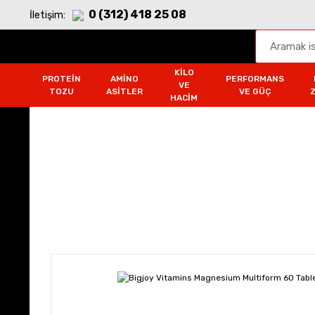
0 (312) 418 25 08
İletişim:
KILO
PROTEIN
AMINO
PERFORMANS
VE
TOZU
ASITLER
VE GÜÇ
HACIM
Vitamin Takviye Ürünler
Anasayfa
Vitamin Takviye Ürünleri
Mineraller