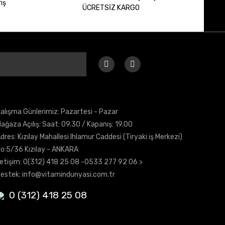
iş
ÜCRETSİZ KARGO
alışma Günlerimiz: Pazartesi - Pazar
ağaza Açılış: Saat: 09.30 / Kapanış: 19.00
dres: Kızılay Mahallesi Ihlamur Caddesi (Tiryaki iş Merkezi)
o:5/36 Kızılay - ANKARA
letişim:
0(312) 418 25 08
-0533 277 92 06 >
estek:
info@vitamindunyasi.com.tr
0 (312) 418 25 08