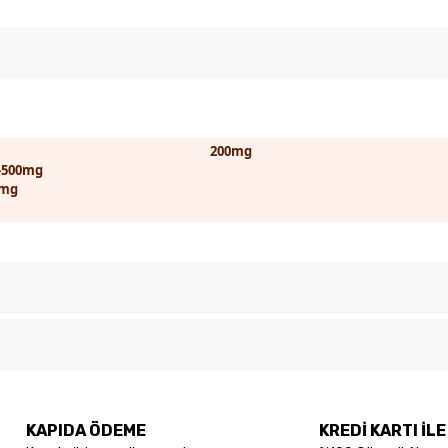
200mg
-500mg
0mg
Bu ürüne ilk yorumu siz yapın!
konularda yetersiz gördüğünüz noktaları öneri formunu kullanarak tarafımıza
Yorum Yaz
KAPIDA ÖDEME
KREDİ KARTI İL