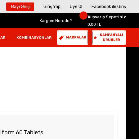
Bayi Girişi
Giriş Yap
Üye Ol
Facebook ile Giriş
Alışveriş Sepetiniz
Kargom Nerede?
0,00 TL
KAMPANYALI
LAR
KOMBINASYONLAR
MARKALAR
ÜRÜNLER
ts
iform 60 Tablets