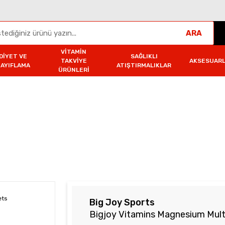
ARA
VITAMIN
DIYET VE
SAĞLIKLI
TAKVIYE
AKSESUAR
ZAYIFLAMA
ATIŞTIRMALIKLAR
ÜRÜNLERI
i
Magnesyum
Bigjoy Vitamins Magnesium Multiform 60 Table
Big Joy Sports
Bigjoy Vitamins Magnesium Mult