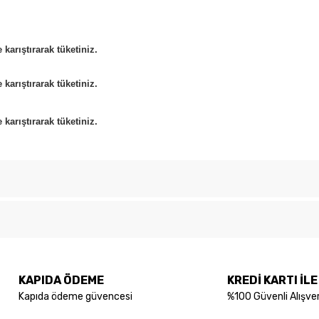
arıştırarak tüketiniz.
arıştırarak tüketiniz.
arıştırarak tüketiniz.
Bu ürüne ilk yorumu siz yapın!
konularda yetersiz gördüğünüz noktaları öneri formunu kullanarak tarafımıza
Yorum Yaz
KAPIDA ÖDEME
KREDİ KARTI İL
Kapıda ödeme güvencesi
%100 Güvenli Alışver