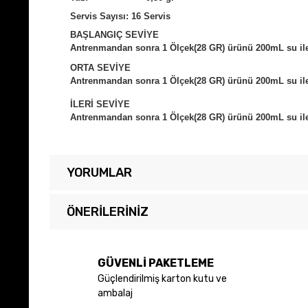
Servis Sayısı: 16 Servis
BAŞLANGIÇ SEVİYE
Antrenmandan sonra 1 Ölçek(28 GR) ürünü 200mL su ile k
ORTA SEVİYE
Antrenmandan sonra 1 Ölçek(28 GR) ürünü 200mL su ile k
İLERİ SEVİYE
Antrenmandan sonra 1 Ölçek(28 GR) ürünü 200mL su ile k
YORUMLAR
ÖNERILERINIZ
Bu ürünün fiyat bilgisi, resim, ürün açıklamalarında ve diğer 
Görüş ve önerileriniz için teşekkür ederiz.
GÜVENLİ PAKETLEME
Güçlendirilmiş karton kutu ve
Ürün resmi kalitesiz, bozuk veya görüntülenemiyor.
ambalaj
Ürün açıklamasında eksik bilgiler bulunuyor.