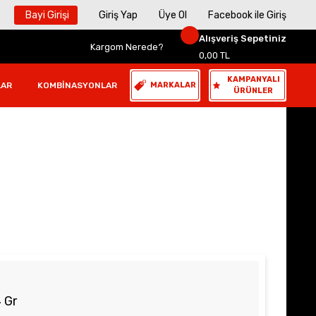
Bayi Girişi
Giriş Yap
Üye Ol
Facebook ile Giriş
Alışveriş Sepetiniz
Kargom Nerede?
0,00 TL
KAMPANYALI
LAR
KOMBINASYONLAR
MARKALAR
ÜRÜNLER
 Gr