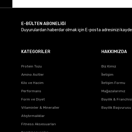
Ürün bilgilerinde hatalar bulunuyor.
Ürün fiyatı diğer sitelerden daha pahalı.
Bu ürüne benzer farklı alternatifler olmalı.
E-BÜLTEN ABONELİĞİ
Duyurulardan haberdar olmak için E-posta adresinizi kaydede
KATEGORİLER
HAKKIMIZDA
Protein Tozu
Biz Kimiz
Amino Asitler
İletişim
Kilo ve Hacim
İletişim Formu
Performans
Mağazalarımız
Form ve Diyet
Bayilik & Franchis
Vitaminler & Mineraller
Bayilik Başvurusu
Atıştırmalıklar
Fitness Aksesuarları