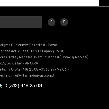
alışma Günlerimiz: Pazartesi - Pazar
ağaza Açılış: Saat: 09.30 / Kapanış: 19.00
dres: Kızılay Mahallesi Ihlamur Caddesi (Tiryaki iş Merkezi)
o:5/36 Kızılay - ANKARA
letişim:
0(312) 418 25 08
-0533 277 92 06 >
estek:
info@vitamindunyasi.com.tr
0 (312) 418 25 08