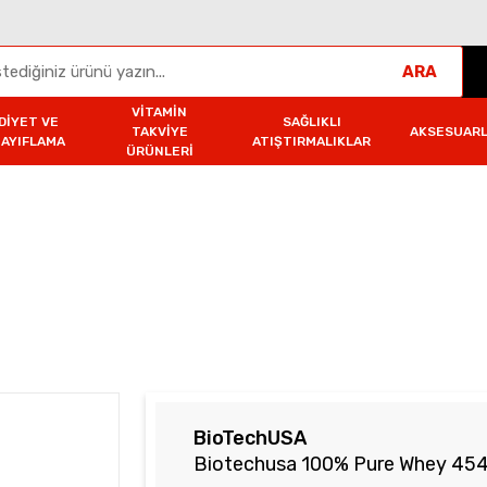
ARA
VITAMIN
DIYET VE
SAĞLIKLI
TAKVIYE
AKSESUAR
ZAYIFLAMA
ATIŞTIRMALIKLAR
ÜRÜNLERI
Biotechusa 100% Pure Whey 454 Gr
BioTechUSA
Biotechusa 100% Pure Whey 454