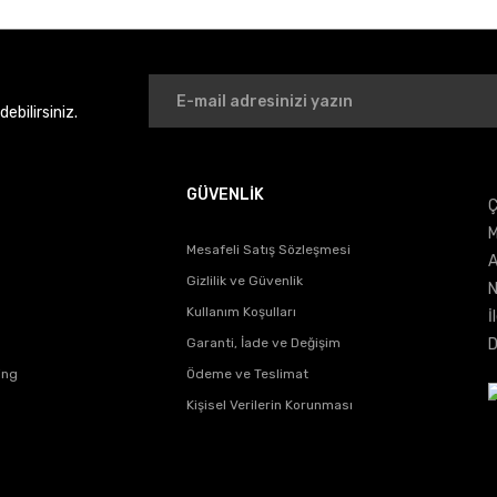
bilirsiniz.
GÜVENLİK
Ç
Gönder
M
Mesafeli Satış Sözleşmesi
A
Gizlilik ve Güvenlik
N
Kullanım Koşulları
İ
Garanti, İade ve Değişim
D
ing
Ödeme ve Teslimat
Kişisel Verilerin Korunması