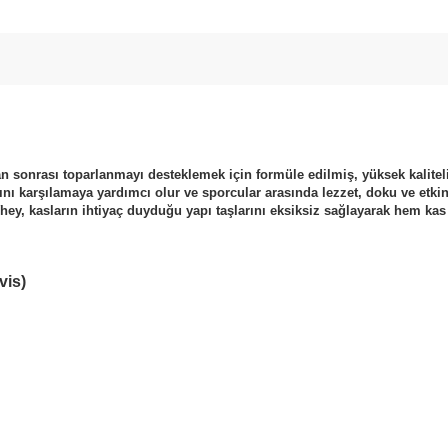
onrası toparlanmayı desteklemek için formüle edilmiş, yüksek kaliteli 
nı karşılamaya yardımcı olur ve sporcular arasında lezzet, doku ve etkinl
y, kasların ihtiyaç duyduğu yapı taşlarını eksiksiz sağlayarak hem kas k
vis)