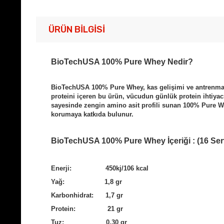
ÜRÜN BILGISI
BioTechUSA 100% Pure Whey Nedir?
BioTechUSA 100% Pure Whey, kas gelişimi ve antrenman s
proteini içeren bu ürün, vücudun günlük protein ihtiyacı
sayesinde zengin amino asit profili sunan 100% Pure Whe
korumaya katkıda bulunur.
BioTechUSA 100% Pure Whey İçeriği : (16 Ser
Enerji: 450kj/106 kcal
Yağ: 1,8 gr
Karbonhidrat: 1,7 gr
Protein: 21 gr
Tuz: 0,30 gr