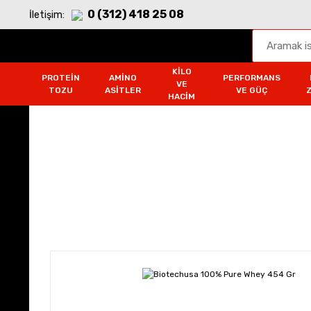
0 (312) 418 25 08
İletişim:
KILO
PROTEIN
AMINO
PERFORMANS
VE
TOZU
ASITLER
VE GÜÇ
HACIM
Protein Tozu
Anasayfa
Protein Tozu
Kompleks Protein