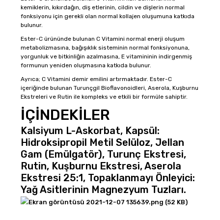
kemiklerin, kıkırdağın, diş etlerinin, cildin ve dişlerin normal
fonksiyonu için gerekli olan normal kollajen oluşumuna katkıda
bulunur.
Ester-C ürününde bulunan C Vitamini normal enerji oluşum
metabolizmasına, bağışıklık sisteminin normal fonksiyonuna,
yorgunluk ve bitkinliğin azalmasına, E vitamininin indirgenmiş
formunun yeniden oluşmasına katkıda bulunur.
Ayrıca; C Vitamini demir emilini artırmaktadır. Ester-C
içeriğinde bulunan Turunçgil Bioflavonoidleri, Aserola, Kuşburnu
Ekstreleri ve Rutin ile kompleks ve etkili bir formüle sahiptir.
İÇİNDEKİLER
Kalsiyum L-Askorbat, Kapsül:
Hidroksipropil Metil Selüloz, Jellan
Gam (Emülgatör), Turunç Ekstresi,
Rutin, Kuşburnu Ekstresi, Aserola
Ekstresi 25:1, Topaklanmayı Önleyici:
Yağ Asitlerinin Magnezyum Tuzları.