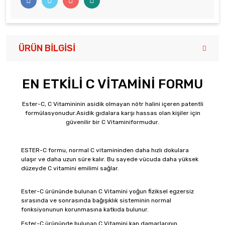
ÜRÜN BILGISI
EN ETKİLİ C VİTAMİNİ FORMU
Ester-C, C Vitamininin asidik olmayan nötr halini içeren patentli
formülasyonudur.Asidik gıdalara karşı hassas olan kişiler için
güvenilir bir C Vitaminiformudur.
ESTER-C formu, normal C vitamininden daha hızlı dokulara
ulaşır ve daha uzun süre kalır. Bu sayede vücuda daha yüksek
düzeyde C vitamini emilimi sağlar.
Ester-C ürününde bulunan C Vitamini yoğun fiziksel egzersiz
sırasında ve sonrasında bağışıklık sisteminin normal
fonksiyonunun korunmasına katkıda bulunur.
Ester-C ürününde bulunan C Vitamini kan damarlarının,