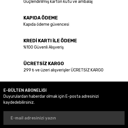
Güçlendirilmiş karton kutu ve ambalaj
Ürün resmi kalitesiz, bozuk veya görüntülenemiyor.
KAPIDA ÖDEME
Ürün açıklamasında eksik bilgiler bulunuyor.
Kapıda ödeme güvencesi
Ürün bilgilerinde hatalar bulunuyor.
Ürün fiyatı diğer sitelerden daha pahalı.
KREDİ KARTI İLE ÖDEME
Bu ürüne benzer farklı alternatifler olmalı.
%100 Güvenli Alışveriş
ÜCRETSİZ KARGO
299 ₺ ve üzeri alışverişler ÜCRETSİZ KARGO
Gönder
E-BÜLTEN ABONELİĞİ
Duyurulardan haberdar olmak için E-posta adresinizi
kaydedebilirsiniz.