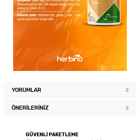
YORUMLAR
ÖNERILERINIZ
Bu ürüne ilk yorumu siz yapın!
Bu ürünün fiyat bilgisi, resim, ürün açıklamalarında ve diğer
konularda yetersiz gördüğünüz noktaları öneri formunu kullanarak
Yorum Yaz
tarafımıza iletebilirsiniz.
GÜVENLİ PAKETLEME
Görüş ve önerileriniz için teşekkür ederiz.