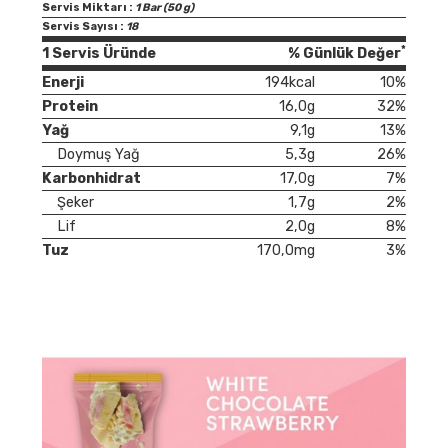
Servis Miktarı :
1 Bar (50 g)
Servis Sayısı :
18
*
1 Servis Üründe
% Günlük Değer
Enerji
194kcal
10%
Protein
16,0g
32%
Yağ
9,1g
13%
Doymuş Yağ
5,3g
26%
Karbonhidrat
17,0g
7%
Şeker
1,7g
2%
Lif
2,0g
8%
Tuz
170,0mg
3%