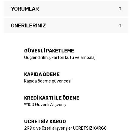
YORUMLAR
ÖNERILERINIZ
Bu ürüne ilk yorumu siz yapın!
Bu ürünün fiyat bilgisi, resim, ürün açıklamalarında ve diğer
konularda yetersiz gördüğünüz noktaları öneri formunu kullanarak
Yorum Yaz
tarafımıza iletebilirsiniz.
GÜVENLİ PAKETLEME
Görüş ve önerileriniz için teşekkür ederiz.
Güçlendirilmiş karton kutu ve ambalaj
Ürün resmi kalitesiz, bozuk veya görüntülenemiyor.
KAPIDA ÖDEME
Ürün açıklamasında eksik bilgiler bulunuyor.
Kapıda ödeme güvencesi
Ürün bilgilerinde hatalar bulunuyor.
Ürün fiyatı diğer sitelerden daha pahalı.
KREDİ KARTI İLE ÖDEME
Bu ürüne benzer farklı alternatifler olmalı.
%100 Güvenli Alışveriş
ÜCRETSİZ KARGO
299 ₺ ve üzeri alışverişler ÜCRETSİZ KARGO