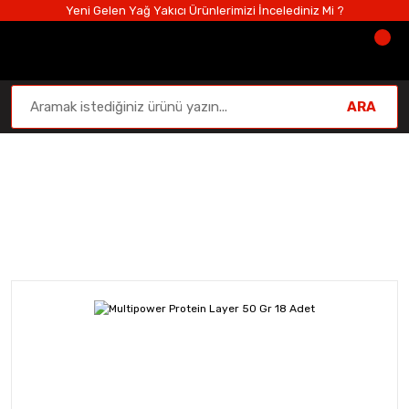
Yeni Gelen Yağ Yakıcı Ürünlerimizi İncelediniz Mi ?
ARA
Protein Tozu
Anasayfa
Protein Tozu
Protein Barlar
Multipower Pr