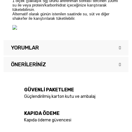
1 ölçek (yaklaşık 5g) ürünü antrenman sonrası tercihen 100ml
su ile veya protein/karbonhidrat içeceğinize karıştırarak
tüketebilirsin.
Alternatif olarak günün istenilen saatinde su, süt ve diğer
shake'ler ile karıştırılarak tüketilebilir.
YORUMLAR
ÖNERILERINIZ
Bu ürüne ilk yorumu siz yapın!
Bu ürünün fiyat bilgisi, resim, ürün açıklamalarında ve diğer
konularda yetersiz gördüğünüz noktaları öneri formunu kullanarak
Yorum Yaz
tarafımıza iletebilirsiniz.
GÜVENLİ PAKETLEME
Görüş ve önerileriniz için teşekkür ederiz.
Güçlendirilmiş karton kutu ve ambalaj
Ürün resmi kalitesiz, bozuk veya görüntülenemiyor.
KAPIDA ÖDEME
Ürün açıklamasında eksik bilgiler bulunuyor.
Kapıda ödeme güvencesi
Ürün bilgilerinde hatalar bulunuyor.
Ürün fiyatı diğer sitelerden daha pahalı.