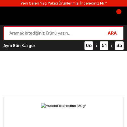
Yeni Gelen Yağ Yakıcı Ürünlerimizi İncelediniz Mi ?
ARA
06
51
34
Aynı Gün Kargo:
:
:
Performans ve Güç
Anasayfa
Performans ve Güç
MuscleFix Kreatine 120gr