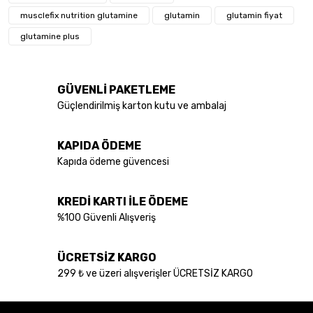
musclefix nutrition glutamine
glutamin
glutamin fiyat
Ürün resmi kalitesiz, bozuk veya görüntülenemiyor.
glutamine plus
Ürün açıklamasında eksik bilgiler bulunuyor.
Ürün bilgilerinde hatalar bulunuyor.
GÜVENLİ PAKETLEME
Ürün fiyatı diğer sitelerden daha pahalı.
Güçlendirilmiş karton kutu ve ambalaj
Bu ürüne benzer farklı alternatifler olmalı.
KAPIDA ÖDEME
Kapıda ödeme güvencesi
KREDİ KARTI İLE ÖDEME
Gönder
%100 Güvenli Alışveriş
ÜCRETSİZ KARGO
299 ₺ ve üzeri alışverişler ÜCRETSİZ KARGO