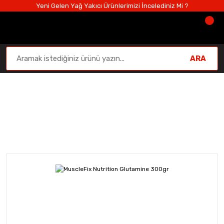
Yeni Gelen Yağ Yakıcı Ürünlerimizi İncelediniz Mi ?
ARA
Amino Asitler
Anasayfa
Amino Asitler
Glutamin
MuscleFix Nutrit