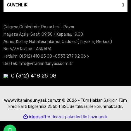
GÜVENLİK
Çalışma Günlerimiz: Pazartesi - Pazar
Mağaza Açılış: Saat: 09.30 / Kapanış: 19.00
Adres: Kızılay Mahallesi Ihlamur Caddesi (Tiryaki iş Merkezi)
No:5/36 Kızılay - ANKARA
İletişim:
0(312) 418 25 08
-0533 277 92 06 >
Destek:
info@vitamindunyasi.com.tr
0 (312) 418 25 08
www.vitamindunyasi.com.tr
© 2026 - Tüm Hakları Saklıdır. Tüm
kredi kartı bilgileriniz 256bit SSL Sertifikası ile korunmaktadır.
ile
ideasoft
e-
hazırlandı.
ticaret
paketleri