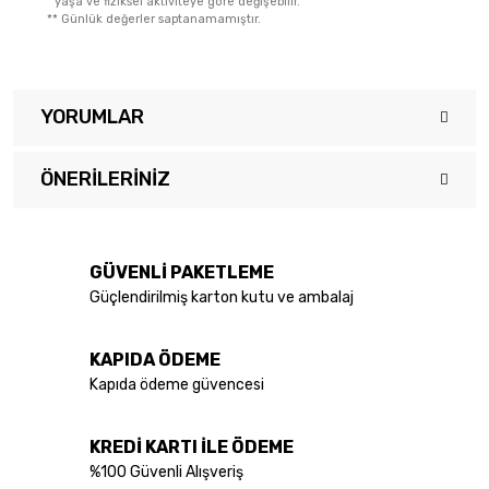
yaşa ve fiziksel aktiviteye göre değişebilir.
**
Günlük değerler saptanamamıştır.
YORUMLAR
ÖNERILERINIZ
Bu ürüne ilk yorumu siz yapın!
Bu ürünün fiyat bilgisi, resim, ürün açıklamalarında ve diğer
konularda yetersiz gördüğünüz noktaları öneri formunu kullanarak
Yorum Yaz
tarafımıza iletebilirsiniz.
GÜVENLİ PAKETLEME
Görüş ve önerileriniz için teşekkür ederiz.
Güçlendirilmiş karton kutu ve ambalaj
Ürün resmi kalitesiz, bozuk veya görüntülenemiyor.
KAPIDA ÖDEME
Ürün açıklamasında eksik bilgiler bulunuyor.
Kapıda ödeme güvencesi
Ürün bilgilerinde hatalar bulunuyor.
Ürün fiyatı diğer sitelerden daha pahalı.
KREDİ KARTI İLE ÖDEME
Bu ürüne benzer farklı alternatifler olmalı.
%100 Güvenli Alışveriş