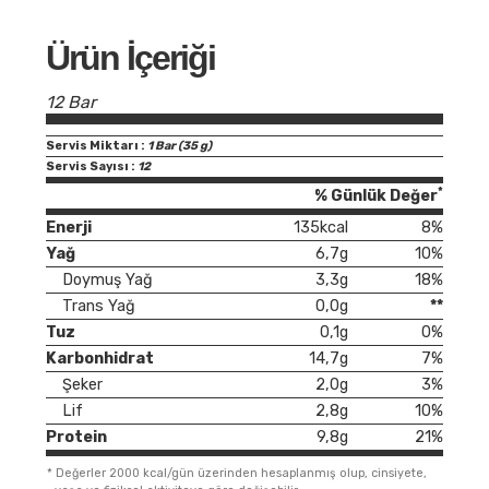
Ürün İçeriği
12 Bar
Servis Miktarı :
1 Bar (35 g)
Servis Sayısı :
12
*
% Günlük Değer
Enerji
135kcal
8%
Yağ
6,7g
10%
Doymuş Yağ
3,3g
18%
Trans Yağ
0,0g
**
Tuz
0,1g
0%
Karbonhidrat
14,7g
7%
Şeker
2,0g
3%
Lif
2,8g
10%
Protein
9,8g
21%
*
Değerler 2000 kcal/gün üzerinden hesaplanmış olup, cinsiyete,