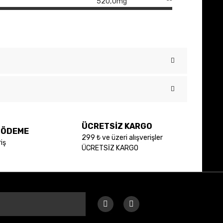
520,0mg
**
 iletebilirsiniz.
ÜCRETSİZ KARGO
E ÖDEME
299 ₺ ve üzeri alışverişler
iş
ÜCRETSİZ KARGO