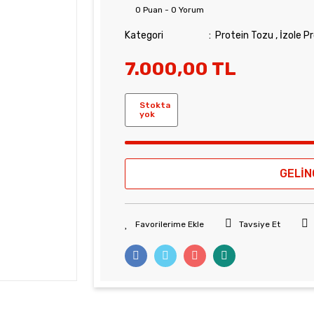
0 Puan - 0 Yorum
Kategori
Protein Tozu
,
İzole P
7.000,00 TL
Stokta
yok
GELİN
Tavsiye Et