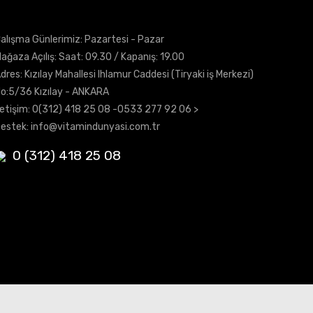
alışma Günlerimiz: Pazartesi - Pazar
ağaza Açılış: Saat: 09.30 / Kapanış: 19.00
dres: Kızılay Mahallesi Ihlamur Caddesi (Tiryaki iş Merkezi)
o:5/36 Kızılay - ANKARA
letişim:
0(312) 418 25 08
-0533 277 92 06 >
estek:
info@vitamindunyasi.com.tr
0 (312) 418 25 08