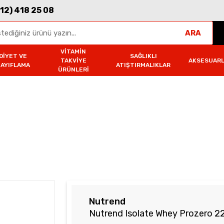
312) 418 25 08
ARA
VITAMIN
DIYET VE
SAĞLIKLI
TAKVIYE
AKSESUAR
ZAYIFLAMA
ATIŞTIRMALIKLAR
ÜRÜNLERI
y Prozero 2250 Gr
Nutrend
Nutrend Isolate Whey Prozero 2