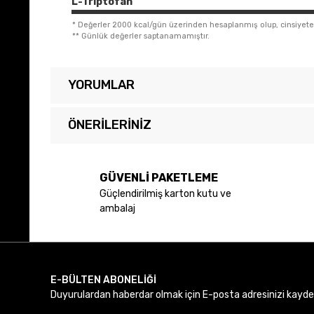
L-Triptofan
*
Değerler 2000 kcal/gün üzerinden hesaplanmış olup, cinsiyete, y
**
Günlük değerler saptanamamıştır.
YORUMLAR
ÖNERILERINIZ
Bu ürünün fiyat bilgisi, resim, ürün açıklamalarında ve diğer 
Görüş ve önerileriniz için teşekkür ederiz.
GÜVENLİ PAKETLEME
Güçlendirilmiş karton kutu ve
Ürün resmi kalitesiz, bozuk veya görüntülenemiyor.
ambalaj
Ürün açıklamasında eksik bilgiler bulunuyor.
Ürün bilgilerinde hatalar bulunuyor.
Ürün fiyatı diğer sitelerden daha pahalı.
Bu ürüne benzer farklı alternatifler olmalı.
E-BÜLTEN ABONELİĞİ
Duyurulardan haberdar olmak için E-posta adresinizi kaydede