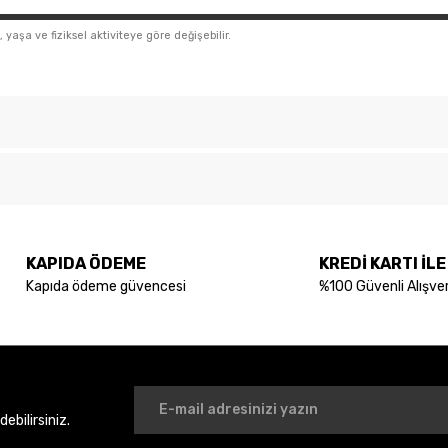
aşa ve fiziksel aktiviteye göre değişebilir.
Bu ürüne ilk yorumu siz yapın!
konularda yetersiz gördüğünüz noktaları öneri formunu kullanarak tarafımıza
Yorum Yaz
KAPIDA ÖDEME
KREDİ KARTI İL
Kapıda ödeme güvencesi
%100 Güvenli Alışver
bilirsiniz.