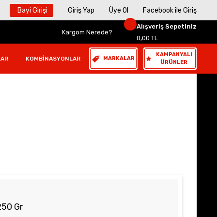
Bayi Girişi
Giriş Yap
Üye Ol
Facebook ile Giriş
Alışveriş Sepetiniz
Kargom Nerede?
0,00 TL
KAMPANYALI
LAR
KOMBINASYONLAR
MARKALAR
ÜRÜNLER
250 Gr