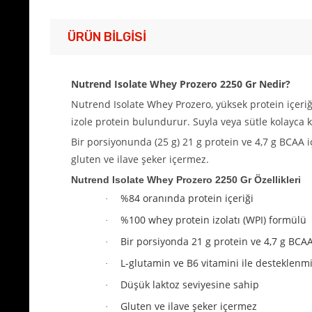
ÜRÜN BILGISI
Nutrend Isolate Whey Prozero 2250 Gr Nedir?
Nutrend Isolate Whey Prozero, yüksek protein içeriğ
izole protein bulundurur. Suyla veya sütle kolayca k
Bir porsiyonunda (25 g) 21 g protein ve 4,7 g BCAA 
gluten ve ilave şeker içermez.
Nutrend Isolate Whey Prozero 2250 Gr Özellikleri
%84 oranında protein içeriği
·
%100 whey protein izolatı (WPI) formülü
·
Bir porsiyonda 21 g protein ve 4,7 g BCA
·
L-glutamin ve B6 vitamini ile desteklenmi
·
Düşük laktoz seviyesine sahip
·
Gluten ve ilave şeker içermez
·