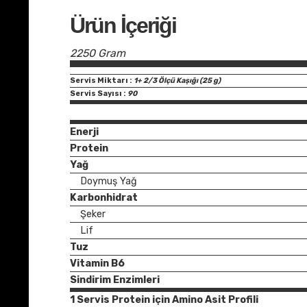
Ürün İçeriği
2250 Gram
Servis Miktarı :
1+ 2/3 Ölçü Kaşığı (25 g)
Servis Sayısı :
90
Enerji
Protein
Yağ
Doymuş Yağ
Karbonhidrat
Şeker
Lif
Tuz
Vitamin B6
Sindirim Enzimleri
1 Servis Protein için Amino Asit Profili