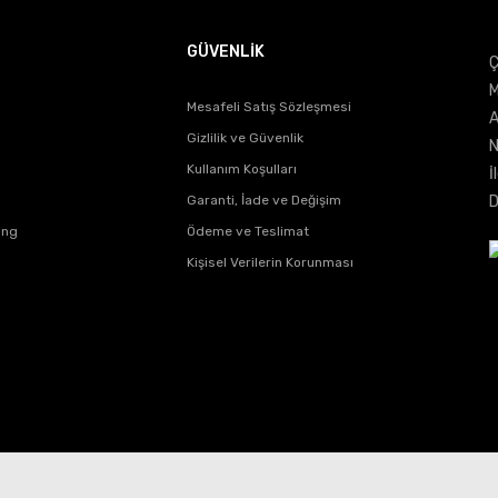
GÜVENLİK
Ç
Gönder
M
Mesafeli Satış Sözleşmesi
A
Gizlilik ve Güvenlik
N
Kullanım Koşulları
İ
Garanti, İade ve Değişim
D
ing
Ödeme ve Teslimat
Kişisel Verilerin Korunması