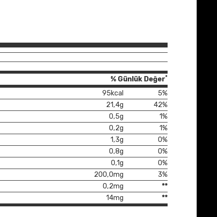
*
% Günlük Değer
95kcal
5%
21,4g
42%
0,5g
1%
0,2g
1%
1,3g
0%
0,8g
0%
0,1g
0%
200,0mg
3%
0,2mg
**
14mg
**