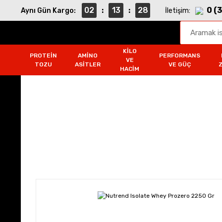
02
13
27
0 (
Aynı Gün Kargo:
:
:
İletişim:
KILO
PROTEIN
AMINO
PERFORMANS
VE
TOZU
ASITLER
VE GÜÇ
HACIM
Protein Tozu
Anasayfa
Protein Tozu
Nutrend Isolate Whe