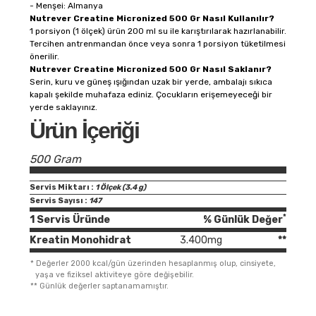
- Menşei: Almanya
Nutrever Creatine Micronized 500 Gr Nasıl Kullanılır?
1 porsiyon (1 ölçek) ürün 200 ml su ile karıştırılarak hazırlanabilir.
Tercihen antrenmandan önce veya sonra 1 porsiyon tüketilmesi
önerilir.
Nutrever Creatine Micronized 500 Gr Nasıl Saklanır?
Serin, kuru ve güneş ışığından uzak bir yerde, ambalajı sıkıca
kapalı şekilde muhafaza ediniz. Çocukların erişemeyeceği bir
yerde saklayınız.
Ürün İçeriği
500 Gram
Servis Miktarı :
1 Ölçek (3.4 g)
Servis Sayısı :
147
*
1 Servis Üründe
% Günlük Değer
Kreatin Monohidrat
3.400mg
**
*
Değerler 2000 kcal/gün üzerinden hesaplanmış olup, cinsiyete,
yaşa ve fiziksel aktiviteye göre değişebilir.
**
Günlük değerler saptanamamıştır.