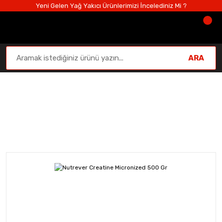
Yeni Gelen Yağ Yakıcı Ürünlerimizi İncelediniz Mi ?
ARA
Performans ve Güç
Anasayfa
Performans ve Güç
Creatine
Nutrever Cr