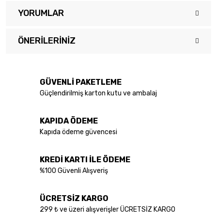
YORUMLAR
ÖNERILERINIZ
Bu ürüne ilk yorumu siz yapın!
Bu ürünün fiyat bilgisi, resim, ürün açıklamalarında ve diğer
konularda yetersiz gördüğünüz noktaları öneri formunu kullanarak
Yorum Yaz
tarafımıza iletebilirsiniz.
GÜVENLİ PAKETLEME
Görüş ve önerileriniz için teşekkür ederiz.
Güçlendirilmiş karton kutu ve ambalaj
Ürün resmi kalitesiz, bozuk veya görüntülenemiyor.
KAPIDA ÖDEME
Ürün açıklamasında eksik bilgiler bulunuyor.
Kapıda ödeme güvencesi
Ürün bilgilerinde hatalar bulunuyor.
Ürün fiyatı diğer sitelerden daha pahalı.
KREDİ KARTI İLE ÖDEME
Bu ürüne benzer farklı alternatifler olmalı.
%100 Güvenli Alışveriş
ÜCRETSİZ KARGO
299 ₺ ve üzeri alışverişler ÜCRETSİZ KARGO