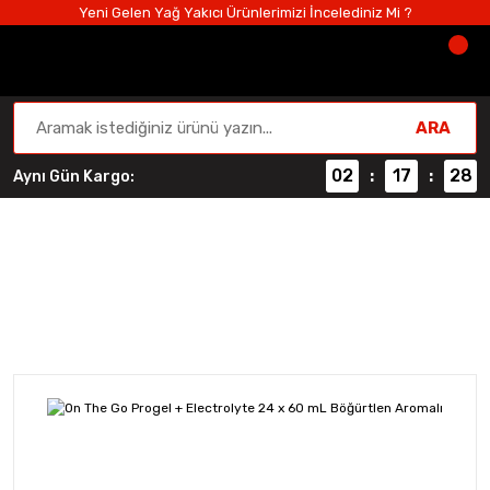
Yeni Gelen Yağ Yakıcı Ürünlerimizi İncelediniz Mi ?
ARA
02
17
27
Aynı Gün Kargo:
:
:
Performans ve Güç
Anasayfa
Performans ve Güç
Enerji & Güç & Dayanıklılık