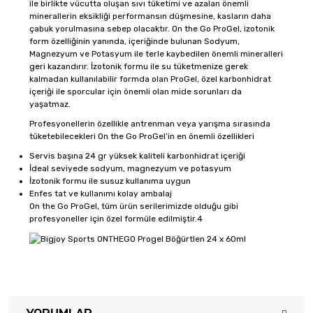
ile birlikte vücutta oluşan sıvı tüketimi ve azalan önemli
minerallerin eksikliği performansın düşmesine, kasların daha
çabuk yorulmasına sebep olacaktır. On the Go ProGel, izotonik
form özelliğinin yanında, içeriğinde bulunan Sodyum,
Magnezyum ve Potasyum ile terle kaybedilen önemli mineralleri
geri kazandırır. İzotonik formu ile su tüketmenize gerek
kalmadan kullanılabilir formda olan ProGel, özel karbonhidrat
içeriği ile sporcular için önemli olan mide sorunları da
yaşatmaz.
Profesyonellerin özellikle antrenman veya yarışma sırasında
tüketebilecekleri On the Go ProGel’in en önemli özellikleri
Servis başına 24 gr yüksek kaliteli karbonhidrat içeriği
İdeal seviyede sodyum, magnezyum ve potasyum
İzotonik formu ile susuz kullanıma uygun
Enfes tat ve kullanımı kolay ambalaj
On the Go ProGel, tüm ürün serilerimizde olduğu gibi
profesyoneller için özel formüle edilmiştir.4