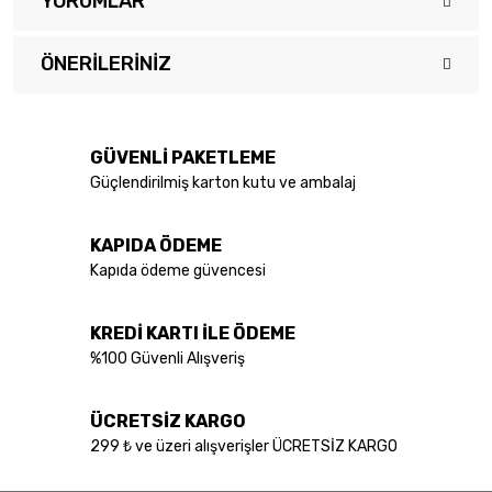
YORUMLAR
ÖNERILERINIZ
Bu ürüne ilk yorumu siz yapın!
Bu ürünün fiyat bilgisi, resim, ürün açıklamalarında ve diğer
konularda yetersiz gördüğünüz noktaları öneri formunu kullanarak
Yorum Yaz
tarafımıza iletebilirsiniz.
GÜVENLİ PAKETLEME
Görüş ve önerileriniz için teşekkür ederiz.
Güçlendirilmiş karton kutu ve ambalaj
Ürün resmi kalitesiz, bozuk veya görüntülenemiyor.
KAPIDA ÖDEME
Ürün açıklamasında eksik bilgiler bulunuyor.
Kapıda ödeme güvencesi
Ürün bilgilerinde hatalar bulunuyor.
Ürün fiyatı diğer sitelerden daha pahalı.
KREDİ KARTI İLE ÖDEME
Bu ürüne benzer farklı alternatifler olmalı.
%100 Güvenli Alışveriş
ÜCRETSİZ KARGO
299 ₺ ve üzeri alışverişler ÜCRETSİZ KARGO
Gönder