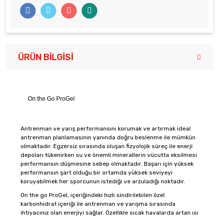
ÜRÜN BILGISI
On the Go ProGel
Antrenman ve yarış performansını korumak ve artırmak ideal
antrenman planlamasının yanında doğru beslenme ile mümkün
olmaktadır. Egzersiz sırasında oluşan fizyolojik süreç ile enerji
depoları tükenirken su ve önemli minerallerin vücutta eksilmesi
performansın düşmesine sebep olmaktadır. Başarı için yüksek
performansın şart olduğu bir ortamda yüksek seviyeyi
koruyabilmek her sporcunun istediği ve arzuladığı noktadır.
On the go ProGel, içeriğindeki hızlı sindirilebilen özel
karbonhidrat içeriği ile antrenman ve yarışma sırasında
ihtiyacınız olan enerjiyi sağlar. Özellikle sıcak havalarda artan ısı