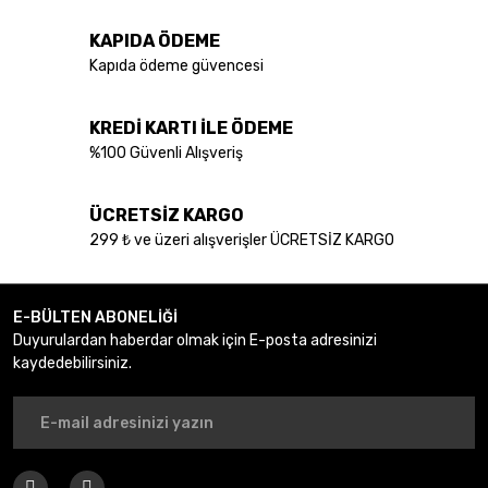
Ürün resmi kalitesiz, bozuk veya görüntülenemiyor.
KAPIDA ÖDEME
Ürün açıklamasında eksik bilgiler bulunuyor.
Kapıda ödeme güvencesi
Ürün bilgilerinde hatalar bulunuyor.
Ürün fiyatı diğer sitelerden daha pahalı.
KREDİ KARTI İLE ÖDEME
Bu ürüne benzer farklı alternatifler olmalı.
%100 Güvenli Alışveriş
ÜCRETSİZ KARGO
299 ₺ ve üzeri alışverişler ÜCRETSİZ KARGO
Gönder
E-BÜLTEN ABONELİĞİ
Duyurulardan haberdar olmak için E-posta adresinizi
kaydedebilirsiniz.