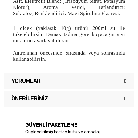
Asit, Elektrolit Blend: (Trisodyum Sitrat, Potasyum
Klorür), Aroma Verici, Tatlandırıcı:
Sukraloz, Renklendirici: Mavi Spirulina Ekstresi.
1 ölçek (yaklaşık 10g) ürünü 200ml su ile
tüketebilirsin. Damak tadına göre koyacağın sıvı
miktarını ayarlayabilirsin.
Antrenman öncesinde, sırasında veya sonrasında
kullanabilirsin.
YORUMLAR
ÖNERILERINIZ
Bu ürüne ilk yorumu siz yapın!
Bu ürünün fiyat bilgisi, resim, ürün açıklamalarında ve diğer
konularda yetersiz gördüğünüz noktaları öneri formunu kullanarak
Yorum Yaz
tarafımıza iletebilirsiniz.
GÜVENLİ PAKETLEME
Görüş ve önerileriniz için teşekkür ederiz.
Güçlendirilmiş karton kutu ve ambalaj