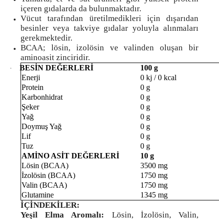
içeren gıdalarda da bulunmaktadır.
Vücut tarafından üretilmedikleri için dışarıdan
besinler veya takviye gıdalar yoluyla alınmaları
gerekmektedir.
BCAA; lösin, izolösin ve valinden oluşan bir
aminoasit zinciridir.
BESİN DEĞERLERİ
100 g
·
Enerji
0 kj / 0 kcal
Protein
0 g
Karbonhidrat
0 g
Şeker
0 g
Yağ
0 g
Doymuş Yağ
0 g
Lif
0 g
Tuz
0 g
AMİNO ASİT DEĞERLERİ
10 g
Lösin (BCAA)
3500 mg
İzolösin (BCAA)
1750 mg
Valin (BCAA)
1750 mg
Glutamine
1345 mg
İÇİNDEKİLER:
Yeşil Elma Aromalı:
Lösin, İzolösin, Valin,