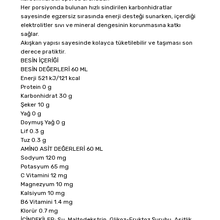
Her porsiyonda bulunan hızlı sindirilen karbonhidratlar
sayesinde egzersiz sırasında enerji desteği sunarken, içerdiği
elektrolitler sıvı ve mineral dengesinin korunmasına katkı
sağlar.
Akışkan yapısı sayesinde kolayca tüketilebilir ve taşıması son
derece pratiktir.
BESİN İÇERİĞİ
BESİN DEĞERLERİ
60 ML
Enerji
521 kJ/121 kcal
Protein
0 g
Karbonhidrat
30 g
Şeker
10 g
Yağ
0 g
Doymuş Yağ
0 g
Lif
0.3 g
Tuz
0.3 g
AMİNO ASİT DEĞERLERİ
60 ML
Sodyum
120 mg
Potasyum
65 mg
C Vitamini
12 mg
Magnezyum
10 mg
Kalsiyum
10 mg
B6 Vitamini
1.4 mg
Klorür
0.7 mg
İÇİNDEKİLER: Su, Maltodekstrin, Glikoz-Fruktoz Şurubu, Asitlik