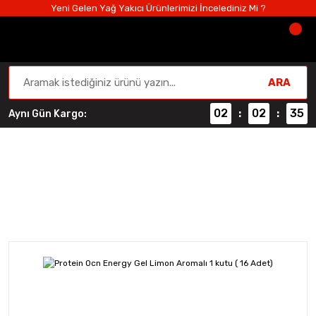
Yeni Gelen Yağ Yakıcı Ürünlerimizi İncelediniz Mi ?
ARA
02
02
34
Aynı Gün Kargo:
:
:
Performans ve Güç
Anasayfa
Performans ve Güç
Protein Ocn Energy Gel Li