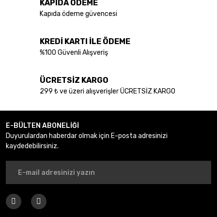
KAPIDA ÖDEME
Ürün açıklamasında eksik bilgiler bulunuyor.
Kapıda ödeme güvencesi
Ürün bilgilerinde hatalar bulunuyor.
Ürün fiyatı diğer sitelerden daha pahalı.
KREDİ KARTI İLE ÖDEME
Bu ürüne benzer farklı alternatifler olmalı.
%100 Güvenli Alışveriş
ÜCRETSİZ KARGO
299 ₺ ve üzeri alışverişler ÜCRETSİZ KARGO
Gönder
E-BÜLTEN ABONELİĞİ
Duyurulardan haberdar olmak için E-posta adresinizi
kaydedebilirsiniz.