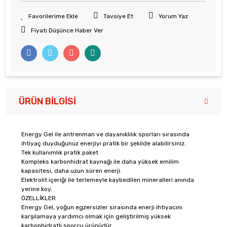
Tavsiye Et
Yorum Yaz
Fiyatı Düşünce Haber Ver
ÜRÜN BILGISI
Energy Gel ile antrenman ve dayanıklılık sporları sırasında
ihtiyaç duyduğunuz enerjiyi pratik bir şekilde alabilirsiniz.
Tek kullanımlık pratik paket
Kompleks karbonhidrat kaynağı ile daha yüksek emilim
kapasitesi, daha uzun süren enerji.
Elektrolit içeriği ile terlemeyle kaybedilen mineralleri anında
yerine koy.
ÖZELLİKLER
Energy Gel, yoğun egzersizler sırasında enerji ihtiyacını
karşılamaya yardımcı olmak için geliştirilmiş yüksek
karbonhidratlı sporcu ürünüdür.