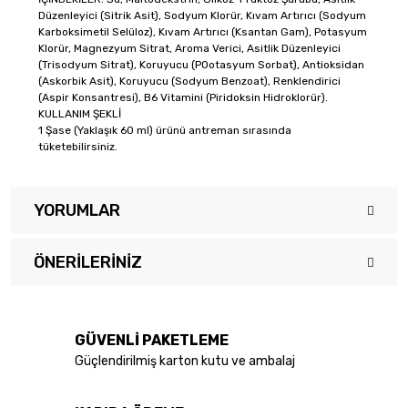
Düzenleyici (Sitrik Asit), Sodyum Klorür, Kıvam Artırıcı (Sodyum
Karboksimetil Selüloz), Kıvam Artırıcı (Ksantan Gam), Potasyum
Klorür, Magnezyum Sitrat, Aroma Verici, Asitlik Düzenleyici
(Trisodyum Sitrat), Koruyucu (P0otasyum Sorbat), Antioksidan
(Askorbik Asit), Koruyucu (Sodyum Benzoat), Renklendirici
(Aspir Konsantresi), B6 Vitamini (Piridoksin Hidroklorür).
KULLANIM ŞEKLİ
1 Şase (Yaklaşık 60 ml) ürünü antreman sırasında
tüketebilirsiniz.
YORUMLAR
ÖNERILERINIZ
Bu ürüne ilk yorumu siz yapın!
Bu ürünün fiyat bilgisi, resim, ürün açıklamalarında ve diğer
konularda yetersiz gördüğünüz noktaları öneri formunu kullanarak
Yorum Yaz
tarafımıza iletebilirsiniz.
GÜVENLİ PAKETLEME
Görüş ve önerileriniz için teşekkür ederiz.
Güçlendirilmiş karton kutu ve ambalaj
Ürün resmi kalitesiz, bozuk veya görüntülenemiyor.