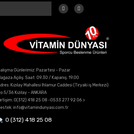
alışma Günlerimiz: Pazartesi - Pazar
ağaza Açılış: Saat: 09.30 / Kapanış: 19.00
dres: Kızılay Mahallesi Ihlamur Caddesi (Tiryaki iş Merkezi)
o:5/36 Kızılay - ANKARA
letişim:
0(312) 418 25 08
-0533 277 92 06 >
estek:
info@vitamindunyasi.com.tr
0 (312) 418 25 08