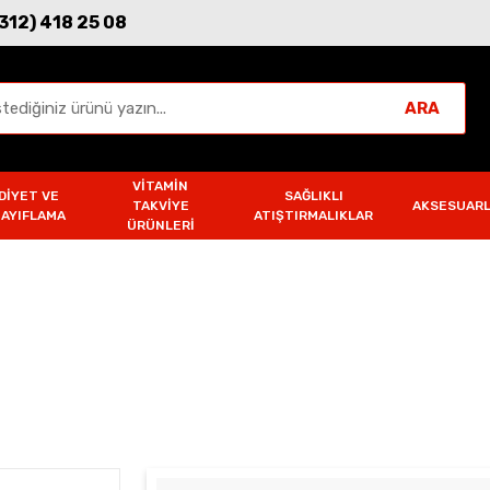
(312) 418 25 08
ARA
VITAMIN
DIYET VE
SAĞLIKLI
TAKVIYE
AKSESUAR
ZAYIFLAMA
ATIŞTIRMALIKLAR
ÜRÜNLERI
i
cn Hindistan Cevizi Yağı 300ml