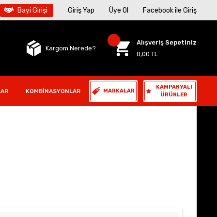
Bayi Girişi
Giriş Yap
Üye Ol
Facebook ile Giriş
Alışveriş Sepetiniz
Kargom Nerede?
0,00 TL
KAMPANYALI
LAR
KOMBINASYONLAR
MARKALAR
ÜRÜNLER