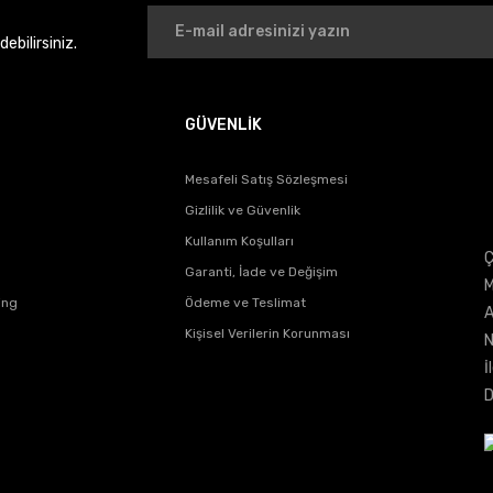
bilirsiniz.
GÜVENLİK
Gönder
Mesafeli Satış Sözleşmesi
Gizlilik ve Güvenlik
Kullanım Koşulları
Ç
Garanti, İade ve Değişim
M
ing
Ödeme ve Teslimat
A
Kişisel Verilerin Korunması
N
İ
D