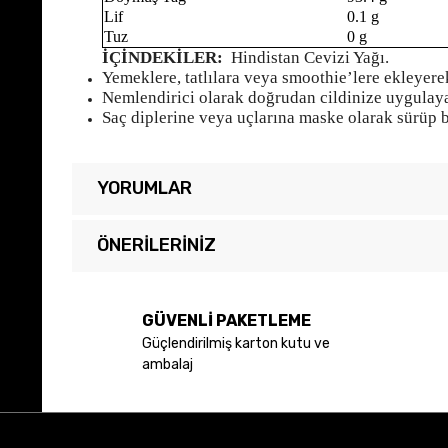
Lif
0.1 g
Tuz
0 g
İÇİNDEKİLER:
Hindistan Cevizi Yağı.
Yemeklere, tatlılara veya smoothie’lere ekleyerek 
Nemlendirici olarak doğrudan cildinize uygulayab
Saç diplerine veya uçlarına maske olarak sürüp bi
YORUMLAR
ÖNERILERINIZ
Bu ürünün fiyat bilgisi, resim, ürün açıklamalarında ve diğer 
Görüş ve önerileriniz için teşekkür ederiz.
GÜVENLİ PAKETLEME
Güçlendirilmiş karton kutu ve
Ürün resmi kalitesiz, bozuk veya görüntülenemiyor.
ambalaj
Ürün açıklamasında eksik bilgiler bulunuyor.
Ürün bilgilerinde hatalar bulunuyor.
Ürün fiyatı diğer sitelerden daha pahalı.