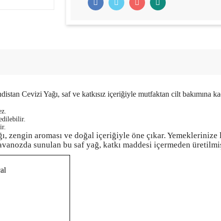
stan Cevizi Yağı, saf ve katkısız içeriğiyle mutfaktan cilt bakımına k
ez.
dilebilir.
ir.
ı, zengin aroması ve doğal içeriğiyle öne çıkar. Yemeklerinize l
vanozda sunulan bu saf yağ, katkı maddesi içermeden üretilmiş 
al