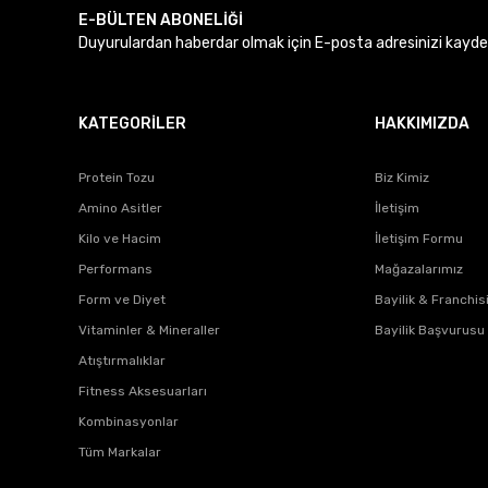
Bu ürüne benzer farklı alternatifler olmalı.
E-BÜLTEN ABONELİĞİ
Duyurulardan haberdar olmak için E-posta adresinizi kaydede
KATEGORİLER
HAKKIMIZDA
Protein Tozu
Biz Kimiz
Amino Asitler
İletişim
Kilo ve Hacim
İletişim Formu
Performans
Mağazalarımız
Form ve Diyet
Bayilik & Franchis
Vitaminler & Mineraller
Bayilik Başvurusu
Atıştırmalıklar
Fitness Aksesuarları
Kombinasyonlar
Tüm Markalar