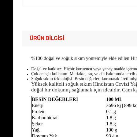
ÜRÜN BILGISI
%100 doğal ve soğuk sıkım yöntemiyle elde edilen Hindi
Doğal ve katkısız: Hiçbir koruyucu veya yapay madde içerm
Çok amaçlı kullanım: Mutfakta, saç ve cilt bakımında tercih e
Soğuk sıkım teknolojisi: Besin değerleri korunarak üretilmişt
Yüksek kaliteli soğuk sıkım Hindistan Cevizi Yağ
doğal bir dokunuş sağlamak için idealdir. Cam ka
BESİN DEĞERLERİ
100 ML
Enerji
3696 kj | 899 kc
Protein
0.1 g
Karbonhidrat
1.8 g
Şeker
1.8 g
Yağ
100 g
Doymuş Yağ
93.4 g