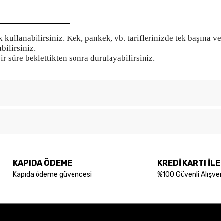
kullanabilirsiniz. Kek, pankek, vb. tariflerinizde tek başına vey
ilirsiniz.
r süre beklettikten sonra durulayabilirsiniz.
Bu ürüne ilk yorumu siz yapın!
konularda yetersiz gördüğünüz noktaları öneri formunu kullanarak tarafımıza
Yorum Yaz
KAPIDA ÖDEME
KREDİ KARTI İL
Kapıda ödeme güvencesi
%100 Güvenli Alışver