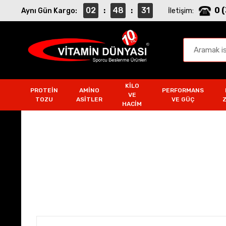
02
48
30
0 
Aynı Gün Kargo:
:
:
İletişim:
KILO
PROTEIN
AMINO
PERFORMANS
VE
TOZU
ASITLER
VE GÜÇ
HACIM
Vitamin Takviye Ürünler
Anasayfa
Vitamin Takviye Ürünleri
Protein O