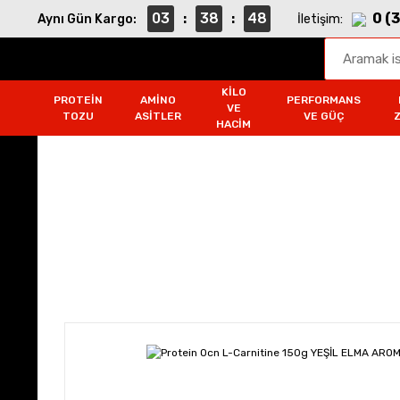
03
38
48
0 (
Aynı Gün Kargo:
:
:
İletişim:
KILO
PROTEIN
AMINO
PERFORMANS
VE
TOZU
ASITLER
VE GÜÇ
HACIM
Diyet ve Zayıflama
Anasayfa
Diyet ve Zayıflama
Protein Ocn L