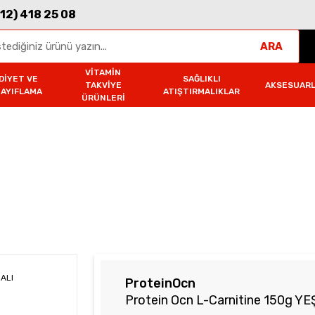
312) 418 25 08
ARA
VITAMIN
DIYET VE
SAĞLIKLI
TAKVIYE
AKSESUAR
ZAYIFLAMA
ATIŞTIRMALIKLAR
ÜRÜNLERI
-Carnitine 150g YEŞİL ELMA AROMALI
ProteinOcn
Protein Ocn L-Carnitine 150g 