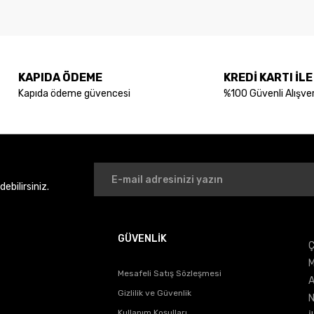
Bu ürüne ilk yorumu siz yapın!
konularda yetersiz gördüğünüz noktaları öneri formunu kullanarak tarafımıza
Yorum Yaz
KAPIDA ÖDEME
KREDİ KARTI İL
Kapıda ödeme güvencesi
%100 Güvenli Alışver
bilirsiniz.
GÜVENLİK
Ç
Gönder
M
Mesafeli Satış Sözleşmesi
A
Gizlilik ve Güvenlik
N
Kullanım Koşulları