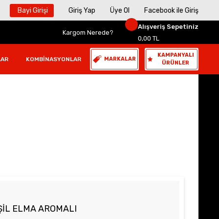
Bayi Girişi
Giriş Yap
Üye Ol
Facebook ile Giriş
Alışveriş Sepetiniz
Kargom Nerede?
0,00 TL
KAMPANYALI
LAR
KOMBINASYONLAR
MARKALAR
ÜRÜNLER
YEŞİL ELMA AROMALI