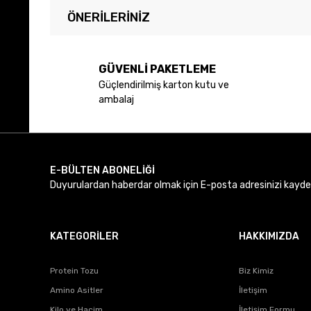
ÖNERILERINIZ
Bu ürünün fiyat bilgisi, resim, ürün açıklamalarında ve diğer 
Görüş ve önerileriniz için teşekkür ederiz.
GÜVENLİ PAKETLEME
Güçlendirilmiş karton kutu ve
Ürün resmi kalitesiz, bozuk veya görüntülenemiyor.
ambalaj
Ürün açıklamasında eksik bilgiler bulunuyor.
Ürün bilgilerinde hatalar bulunuyor.
Ürün fiyatı diğer sitelerden daha pahalı.
Bu ürüne benzer farklı alternatifler olmalı.
E-BÜLTEN ABONELİĞİ
Duyurulardan haberdar olmak için E-posta adresinizi kaydede
KATEGORİLER
HAKKIMIZDA
Protein Tozu
Biz Kimiz
Amino Asitler
İletişim
Kilo ve Hacim
İletişim Formu