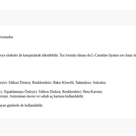
 formudur.
ler ile karıştırılarak tüketilebilir. Toz formda olması da L-Carnitine fiyatını sıvı hazır ürün
ci: Silikon Dioksit, Renklendirici: Bakır Klorofil, Tatlandırıcı: Sukraloz.
ci, Topaklanmayı Önleyici: Silikon Dioksit, Renklendirici: Beta Karoten.
siniz. Antrenman öncesi ve sabah aç karnına kullanılabilir.
an günlerde de kullanılabilir.