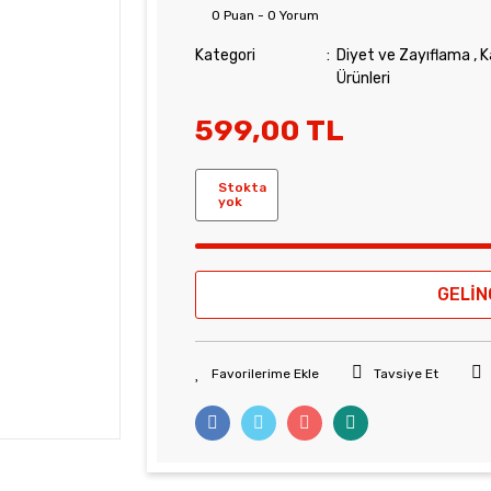
0 Puan - 0 Yorum
Kategori
Diyet ve Zayıflama
,
K
Ürünleri
599,00 TL
Stokta
yok
GELİN
Tavsiye Et