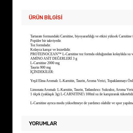
ÜRÜN BILGISI
Tartarate formundaki Carnitine, biyoyararlılığı ve etkisi yüksek Carnitine
Popüler bir takviyedir.
Toz formdadır.
Kolayca karışır ve lezzetlidir.
PROTEINOCEAN™ L-Carnitine toz formda olduğundan kolaylıkla su veya shake
AMİNO ASİT DEĞERLERİ
3 g
L-Carnitine
2000 mg
Taurin
900 mg
İÇİNDEKİLER:
Yeşil Elma Aromalı: L-Karnitin, Taurin, Aroma Verici, Topaklanmayı Önleyi
Limonata Aromalı: L-Karnitin, Taurin, Tatlandırıcı: Sukraloz, Aroma Veri
1 ölçek (yaklaşık 3g) L-CARNITINE'i 100ml su ile karıştırarak tüketebilir
L-Carnitine ayrıca modu yükseltmeye de yardımcı olabilir ve spor yapılmay
YORUMLAR