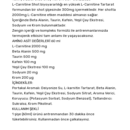
L-Carnitine Shot biyoyararlılığı en yüksek L-Carnitine Tartarat
formundan bir shot şişesinde 300mg içermektedir. Her shotta
2000mg L-Carnitine etken maddesi almanızı sağlar.
İçeriğinde Beta Alanin, Taurin, Kafein, Yeşil Çay Ekstresi,
Sodyum ve Krom bulunmaktadır.
Zengin içeriği ve kompleks formülü ile antrenmanlarınızda
termojenik etkisini tam anlamı ile yaşayacaksınız.
AMİNO ASİT DEĞERLERİ
60 ml
L-Carnitine
2000 mg
Beta Alanin
500 mg
Taurin
500 mg
Kafein
100 mg
Yeşil Çay Ekstresi
100 mg
Sodyum
20 mg
Krom
200 µg
İÇİNDEKİLER:
Portakal Aromalı: Deiyonize Su, L-karnitin Tartarat, Beta Alanin,
Taurin, Kafein, Yeşil Çay Ekstresi, Sodyum Sitrat, Aroma Verici,
Koruyucu: (Potasyum Sorbat, Sodyum Benzoat), Tatlandırıcı:
Sukraloz, Krom Pikolinat.
KULLANIM ŞEKLİ
1 şişe (60ml) ürünü antrenmandan 30 dakika önce
tüketebilirsiniz. Kullanmadan önce çalkalayınız.