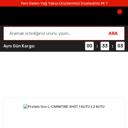
Yeni Gelen Yağ Yakıcı Ürünlerimizi İncelediniz Mi ?
ARA
00
33
02
Aynı Gün Kargo:
:
:
Diyet ve Zayıflama
Anasayfa
Diyet ve Zayıflama
Protein Ocn L-CARNITINE 