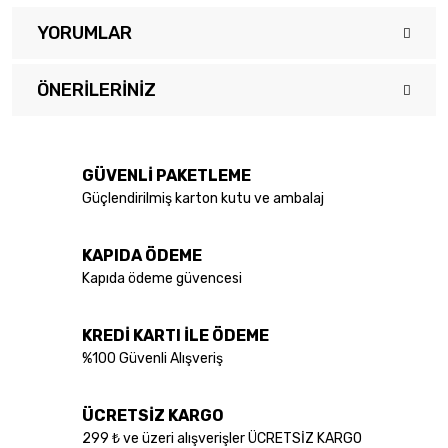
YORUMLAR
ÖNERILERINIZ
Bu ürüne ilk yorumu siz yapın!
Bu ürünün fiyat bilgisi, resim, ürün açıklamalarında ve diğer
konularda yetersiz gördüğünüz noktaları öneri formunu kullanarak
Yorum Yaz
tarafımıza iletebilirsiniz.
GÜVENLİ PAKETLEME
Görüş ve önerileriniz için teşekkür ederiz.
Güçlendirilmiş karton kutu ve ambalaj
Ürün resmi kalitesiz, bozuk veya görüntülenemiyor.
KAPIDA ÖDEME
Ürün açıklamasında eksik bilgiler bulunuyor.
Kapıda ödeme güvencesi
Ürün bilgilerinde hatalar bulunuyor.
Ürün fiyatı diğer sitelerden daha pahalı.
KREDİ KARTI İLE ÖDEME
Bu ürüne benzer farklı alternatifler olmalı.
%100 Güvenli Alışveriş
ÜCRETSİZ KARGO
299 ₺ ve üzeri alışverişler ÜCRETSİZ KARGO