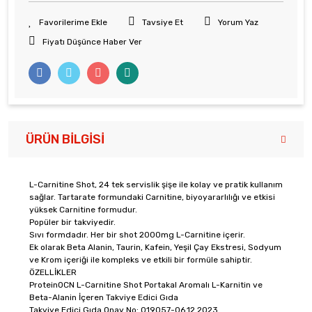
Tavsiye Et
Yorum Yaz
Fiyatı Düşünce Haber Ver
ÜRÜN BILGISI
L-Carnitine Shot, 24 tek servislik şişe ile kolay ve pratik kullanım
sağlar. Tartarate formundaki Carnitine, biyoyararlılığı ve etkisi
yüksek Carnitine formudur.
Popüler bir takviyedir.
Sıvı formdadır. Her bir shot 2000mg L-Carnitine içerir.
Ek olarak Beta Alanin, Taurin, Kafein, Yeşil Çay Ekstresi, Sodyum
ve Krom içeriği ile kompleks ve etkili bir formüle sahiptir.
ÖZELLİKLER
ProteinOCN L-Carnitine Shot Portakal Aromalı L-Karnitin ve
Beta-Alanin İçeren Takviye Edici Gıda
Takviye Edici Gıda Onay No: 019057-06.12.2023