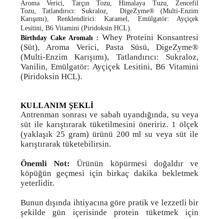
Aroma Verici, Tarçın Tozu, Himalaya Tuzu, Zencefil
Tozu, Tatlandırıcı: Sukraloz, DigeZyme® (Multi-Enzim
Karışımı), Renklendirici: Karamel, Emülgatör: Ayçiçek
Lesitini, B6 Vitamini (Piridoksin HCL).
Whey Proteini Konsantresi
Birthday Cake Aromalı :
(Süt), Aroma Verici, Pasta Süsü, DigeZyme®
(Multi-Enzim Karışımı), Tatlandırıcı: Sukraloz,
Vanilin, Emülgatör: Ayçiçek Lesitini, B6 Vitamini
(Piridoksin HCL).
KULLANIM ŞEKLİ
Antrenman sonrası ve sabah uyandığında, su veya
süt ile karıştırarak tüketilmesini öneririz. 1 ölçek
(yaklaşık 25 gram) ürünü 200 ml su veya süt ile
karıştırarak tüketebilirsin.
Önemli Not:
Ürünün köpürmesi doğaldır ve
köpüğün geçmesi için birkaç dakika bekletmek
yeterlidir.
Bunun dışında ihtiyacına göre pratik ve lezzetli bir
şekilde gün içerisinde protein tüketmek için