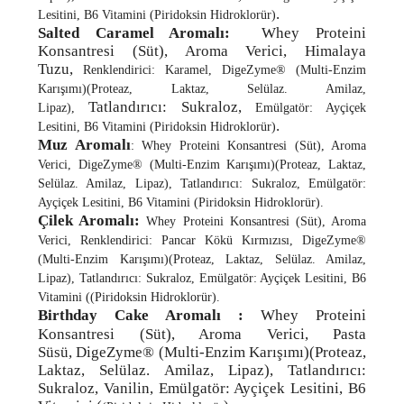
.
Lesitini,
B6 Vitamini (Piridoksin Hidroklorür)
Salted Caramel Aromalı:
Whey Proteini
Konsantresi (Süt), Aroma Verici, Himalaya
Tuzu,
Renklendirici: Karamel,
DigeZyme® (Multi-Enzim
Karışımı)(Proteaz, Laktaz, Selülaz. Amilaz,
Tatlandırıcı: Sukraloz,
Lipaz),
Emülgatör: Ayçiçek
.
Lesitini,
B6 Vitamini (Piridoksin Hidroklorür)
Muz Aromalı
:
Whey Proteini Konsantresi (Süt), Aroma
Verici,
DigeZyme® (Multi-Enzim Karışımı)(Proteaz, Laktaz,
Selülaz. Amilaz, Lipaz),
Tatlandırıcı: Sukraloz,
Emülgatör:
Ayçiçek Lesitini,
B6 Vitamini
(Piridoksin Hidroklorür
)
.
Çilek Aromalı:
Whey Proteini Konsantresi (Süt), Aroma
Verici, Renklendirici: Pancar Kökü Kırmızısı,
DigeZyme®
(Multi-Enzim Karışımı)(Proteaz, Laktaz, Selülaz. Amilaz,
Lipaz),
Tatlandırıcı: Sukraloz,
Emülgatör: Ayçiçek Lesitini,
B6
Vitamini (
(Piridoksin Hidroklorür
)
.
Birthday Cake Aromalı :
Whey Proteini
Konsantresi (Süt), Aroma Verici, Pasta
Süsü,
DigeZyme® (Multi-Enzim Karışımı)
(Proteaz,
Laktaz, Selülaz. Amilaz, Lipaz)
,
Tatlandırıcı:
Sukraloz, Vanilin, Emülgatör: Ayçiçek Lesitini, B6