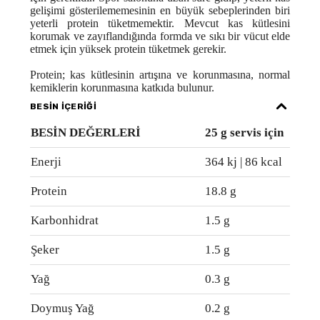
gelişimi gösterilememesinin en büyük sebeplerinden biri
yeterli protein tüketmemektir. Mevcut kas kütlesini
korumak ve zayıflandığında formda ve sıkı bir vücut elde
etmek için yüksek protein tüketmek gerekir.
Protein; kas kütlesinin artışına ve korunmasına, normal
kemiklerin korunmasına katkıda bulunur.
BESİN İÇERİĞİ
BESİN DEĞERLERİ
25 g servis için
Enerji
364 kj | 86 kcal
Protein
18.8 g
Karbonhidrat
1.5 g
Şeker
1.5 g
Yağ
0.3 g
Doymuş Yağ
0.2 g