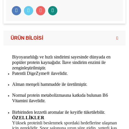
ÜRÜN BILGISI
Biyoyararlılığı ve hızlı sindirimi sayesinde dünyada en
popüler protein kaynağıdır. İlave sindirim enzimi ile
zenginleştirilmiştir.
Patentli DigeZyme® ilavelidir.
Alman menşeli hammadde ile üretilmiştir.
Normal protein metabolizmasına katkıda bulunan B6
Vitamini ilavelidir.
Birbirinden lezzetli aromalar ile keyifle tüketilebilir.
ÖZELLİKLER
Yüksek proteinli beslenmek spordaki hedeflerine ulaşman
için gereklidir. Spor salonuna uzun süre gidip, yeterli kas