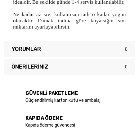
idealdir. Bu şekilde günde 1-4 servis kullanılabilir.
Ne kadar az sıvı kullanırsan tadı o kadar yoğun
olacaktır. Damak tadına göre koyacağın sıvı
miktarını ayarlayabilirsin.
YORUMLAR
ÖNERILERINIZ
Bu ürüne ilk yorumu siz yapın!
Bu ürünün fiyat bilgisi, resim, ürün açıklamalarında ve diğer
konularda yetersiz gördüğünüz noktaları öneri formunu kullanarak
Yorum Yaz
tarafımıza iletebilirsiniz.
GÜVENLİ PAKETLEME
Görüş ve önerileriniz için teşekkür ederiz.
Güçlendirilmiş karton kutu ve ambalaj
Ürün resmi kalitesiz, bozuk veya görüntülenemiyor.
KAPIDA ÖDEME
Ürün açıklamasında eksik bilgiler bulunuyor.
Kapıda ödeme güvencesi
Ürün bilgilerinde hatalar bulunuyor.
Ürün fiyatı diğer sitelerden daha pahalı.