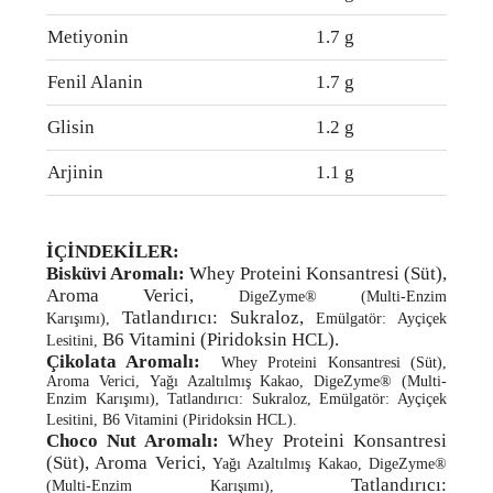
Metiyonin
1.7 g
Fenil Alanin
1.7 g
Glisin
1.2 g
Arjinin
1.1 g
İÇİNDEKİLER:
Bisküvi Aromalı:
Whey Proteini Konsantresi (Süt),
Aroma Verici,
DigeZyme® (Multi-Enzim
Tatlandırıcı: Sukraloz,
Karışımı),
Emülgatör: Ayçiçek
B6 Vitamini (Piridoksin HCL).
Lesitini,
Çikolata Aromalı:
Whey Proteini Konsantresi (Süt),
Aroma Verici, Yağı Azaltılmış Kakao, DigeZyme® (Multi-
Enzim Karışımı), Tatlandırıcı: Sukraloz, Emülgatör: Ayçiçek
Lesitini, B6 Vitamini (Piridoksin HCL).
Choco Nut Aromalı:
Whey Proteini Konsantresi
(Süt), Aroma Verici,
Yağı Azaltılmış Kakao, DigeZyme®
Tatlandırıcı:
(Multi-Enzim Karışımı),