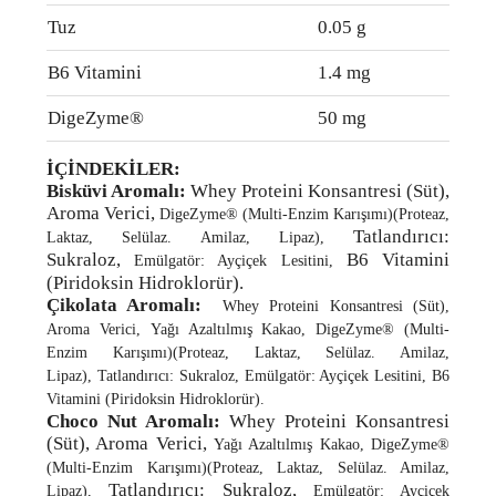
Tuz
0.05 g
B6 Vitamini
1.4 mg
DigeZyme®
50 mg
İÇİNDEKİLER:
Bisküvi Aromalı:
Whey Proteini Konsantresi (Süt),
Aroma Verici,
DigeZyme® (Multi-Enzim Karışımı)(Proteaz,
Tatlandırıcı:
Laktaz, Selülaz. Amilaz, Lipaz),
Sukraloz,
B6 Vitamini
Emülgatör: Ayçiçek Lesitini,
(Piridoksin Hidroklorür).
Çikolata Aromalı:
Whey Proteini Konsantresi (Süt),
Aroma Verici,
Yağı Azaltılmış Kakao,
DigeZyme® (Multi-
Enzim Karışımı)(Proteaz, Laktaz, Selülaz. Amilaz,
Lipaz),
Tatlandırıcı: Sukraloz,
Emülgatör: Ayçiçek Lesitini,
B6
Vitamini (Piridoksin Hidroklorür)
.
Choco Nut Aromalı:
Whey Proteini Konsantresi
(Süt), Aroma Verici,
Yağı Azaltılmış Kakao,
DigeZyme®
(Multi-Enzim Karışımı)(Proteaz, Laktaz, Selülaz. Amilaz,
Tatlandırıcı: Sukraloz,
Lipaz),
Emülgatör: Ayçiçek