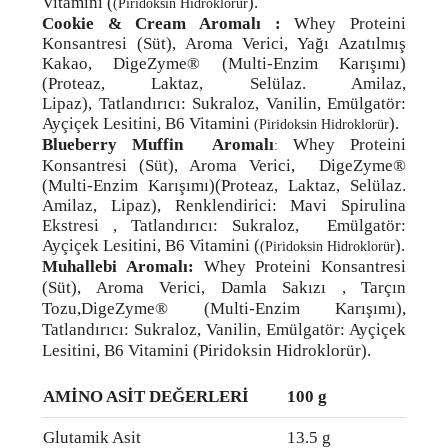
Vitamini (
).
(Piridoksin Hidroklorür
Cookie & Cream Aromalı :
Whey Proteini
Konsantresi (Süt), Aroma Verici, Yağı Azatılmış
Kakao,
DigeZyme® (Multi-Enzim Karışımı)
(Proteaz, Laktaz, Selülaz. Amilaz,
Lipaz)
,
Tatlandırıcı: Sukraloz, Vanilin, Emülgatör:
Ayçiçek Lesitini, B6 Vitamini
).
(Piridoksin Hidroklorür
Blueberry Muffin Aromalı
Whey Proteini
:
Konsantresi (Süt), Aroma Verici,
DigeZyme®
(Multi-Enzim Karışımı)
(Proteaz, Laktaz, Selülaz.
Amilaz, Lipaz)
, Renklendirici: Mavi Spirulina
Ekstresi ,
Tatlandırıcı: Sukraloz, Emülgatör:
Ayçiçek Lesitini, B6 Vitamini (
).
(Piridoksin Hidroklorür
Muhallebi Aromalı:
Whey Proteini Konsantresi
(Süt), Aroma Verici, Damla Sakızı , Tarçın
Tozu,DigeZyme® (Multi-Enzim Karışımı),
Tatlandırıcı: Sukraloz, Vanilin, Emülgatör: Ayçiçek
Lesitini, B6 Vitamini (Piridoksin Hidroklorür).
AMİNO ASİT DEĞERLERİ
100 g
Glutamik Asit
13.5 g