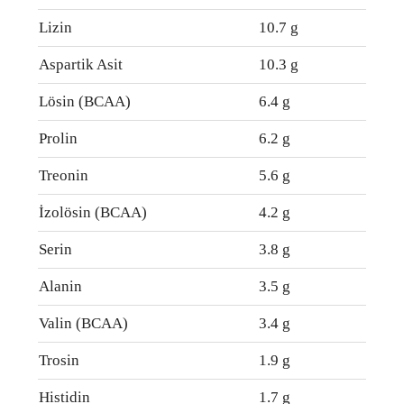
Lizin
10.7 g
Aspartik Asit
10.3 g
Lösin (BCAA)
6.4 g
Prolin
6.2 g
Treonin
5.6 g
İzolösin (BCAA)
4.2 g
Serin
3.8 g
Alanin
3.5 g
Valin (BCAA)
3.4 g
Trosin
1.9 g
Histidin
1.7 g