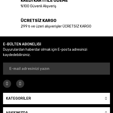
KREDİ KARTI İLE ÖDEME
Bu ürüne benzer farklı alternatifler olmalı.
%100 Güvenli Alışveriş
ÜCRETSİZ KARGO
299 ₺ ve üzeri alışverişler ÜCRETSİZ KARGO
Gönder
E-BÜLTEN ABONELİĞİ
Duyurulardan haberdar olmak için E-posta adresinizi
kaydedebilirsiniz.
KATEGORİLER
HAKKIMIZDA