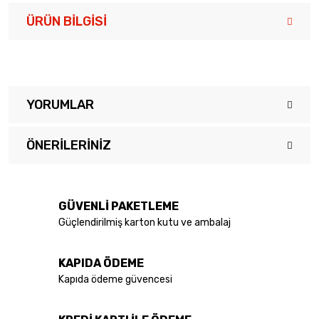
ÜRÜN BILGISI
YORUMLAR
ÖNERILERINIZ
Bu ürüne ilk yorumu siz yapın!
Bu ürünün fiyat bilgisi, resim, ürün açıklamalarında ve diğer
konularda yetersiz gördüğünüz noktaları öneri formunu kullanarak
Yorum Yaz
tarafımıza iletebilirsiniz.
GÜVENLİ PAKETLEME
Görüş ve önerileriniz için teşekkür ederiz.
Güçlendirilmiş karton kutu ve ambalaj
Ürün resmi kalitesiz, bozuk veya görüntülenemiyor.
KAPIDA ÖDEME
Ürün açıklamasında eksik bilgiler bulunuyor.
Kapıda ödeme güvencesi
Ürün bilgilerinde hatalar bulunuyor.
Ürün fiyatı diğer sitelerden daha pahalı.