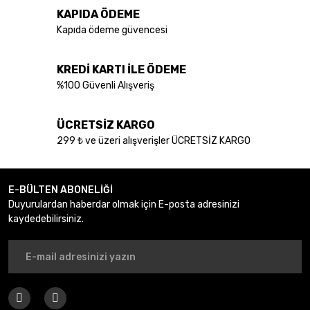
KAPIDA ÖDEME
Ürün açıklamasında eksik bilgiler bulunuyor.
Kapıda ödeme güvencesi
Ürün bilgilerinde hatalar bulunuyor.
Ürün fiyatı diğer sitelerden daha pahalı.
KREDİ KARTI İLE ÖDEME
Bu ürüne benzer farklı alternatifler olmalı.
%100 Güvenli Alışveriş
ÜCRETSİZ KARGO
299 ₺ ve üzeri alışverişler ÜCRETSİZ KARGO
Gönder
E-BÜLTEN ABONELİĞİ
Duyurulardan haberdar olmak için E-posta adresinizi
kaydedebilirsiniz.