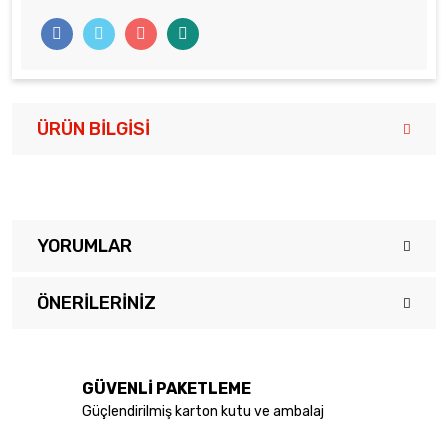
ÜRÜN BILGISI
YORUMLAR
ÖNERILERINIZ
Bu ürüne ilk yorumu siz yapın!
Bu ürünün fiyat bilgisi, resim, ürün açıklamalarında ve diğer
konularda yetersiz gördüğünüz noktaları öneri formunu kullanarak
Yorum Yaz
tarafımıza iletebilirsiniz.
GÜVENLİ PAKETLEME
Görüş ve önerileriniz için teşekkür ederiz.
Güçlendirilmiş karton kutu ve ambalaj
Ürün resmi kalitesiz, bozuk veya görüntülenemiyor.