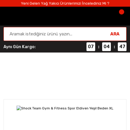
Yeni Gelen Yağ Yakıcı Ürünlerimizi İncelediniz Mi ?
ARA
07
04
46
Aynı Gün Kargo:
:
:
Aksesuarlar
Anasayfa
Aksesuarlar
Shock Team Gym & Fitness Spor E