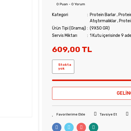
0 Puan - 0 Yorum
Kategori
Protein Barlar
,
Protei
Atıştırmalıklar
,
Prote
Ürün Tipi (Gramaj)
(9X50 GR)
Servis Miktarı
1 Kutu içerisinde 9 ad
609,00 TL
Stokta
yok
GELİN
Tavsiye Et