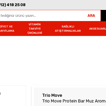
312) 418 25 08
ARA
VITAMIN
DIYET VE
SAĞLIKLI
TAKVIYE
AKSESUAR
ZAYIFLAMA
ATIŞTIRMALIKLAR
ÜRÜNLERI
rio Move Protein Bar Muz Aromalı (9X50 GR)
Trio Move
Trio Move Protein Bar Muz Arom