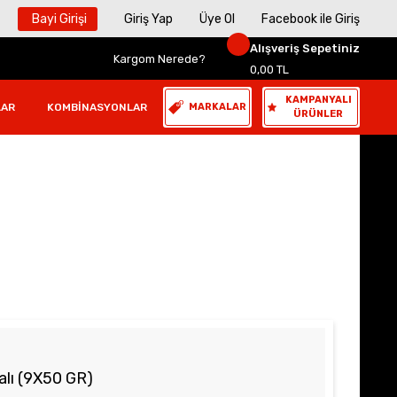
Bayi Girişi
Giriş Yap
Üye Ol
Facebook ile Giriş
Alışveriş Sepetiniz
Kargom Nerede?
0,00 TL
KAMPANYALI
LAR
KOMBINASYONLAR
MARKALAR
ÜRÜNLER
alı (9X50 GR)