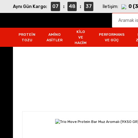
07
48
36
0 (
Aynı Gün Kargo:
:
:
İletişim:
KILO
PROTEIN
AMINO
PERFORMANS
VE
TOZU
ASITLER
VE GÜÇ
HACIM
Protein Tozu
Anasayfa
Protein Tozu
Protein Barlar
T