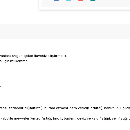
yanlara uygun, şeker ilavesiz atıştırmalık.
esi için mükemmel.
.
resi, tatlandırıcı(Maltiltol), hurma ezmesi, nem verici(Sorbitol), nohut unu, çile
 kabuklu meyveler(Antep fıstığı, fındık, badem, ceviz ve kaju fıstığı), yer fıstığı 