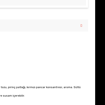
k tozu, pirinç patlağı, kırmızı pancar konsantresi, aroma. Sütlü
ve susam içerebilir.