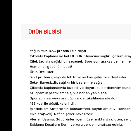
ÜRÜN BILGISI
Yoğun Muz, %33 protein ile birleşti.
Çikolata kaplama ve bol lif! Tatlı ihtiyacına sağlıklı çözüm ara
Çilek tadıyla sağlıklı bir seçenek. Spor sonrası kas yenilenm
Hemen al, gücünü hisset!
Ürün Özellikleri;
%33 protein içeriği ile tok tutar ve kas gelişimini destekler.
Şeker ilavesizdir, sağlıklı bir beslenme sağlar.
Çikolata kaplamasıyla lezzetli ve doyurucu bir deneyim sunar
50 gramlık pratik ambalajıyla her an yanınızda.
Spor sonrası veya ara öğünlerde tüketilmesi idealdir.
165 kcal ile düşük kalorilidir.
İçindekiler: Süt proteini konsantresi, peynir altı suyu konsant
çikolata(%20). Rafine şeker ilavesizdir.
Alerjen Uyarısı: Süt ürünleri içerir. Eser miktarda gluten, sert
Saklama Koşulları: Serin ve kuru yerde muhafaza ediniz.