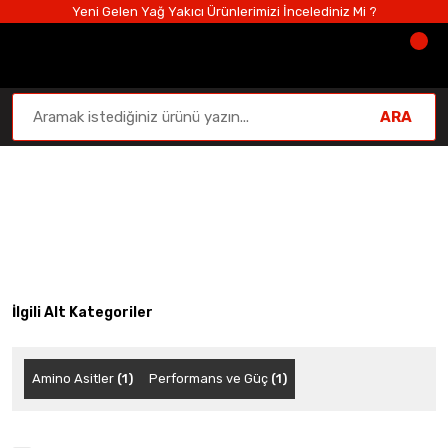
Yeni Gelen Yağ Yakıcı Ürünlerimizi İncelediniz Mi ?
ARA
Anasayfa
Lineup Nutrition
İlgili Alt Kategoriler
Amino Asitler
(1)
Performans ve Güç
(1)