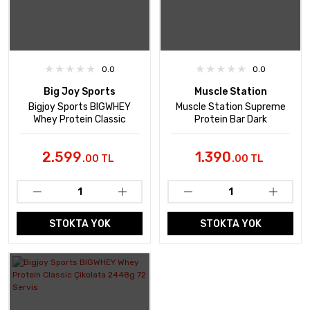
0.0
0.0
Big Joy Sports
Muscle Station
Bigjoy Sports BIGWHEY
Muscle Station Supreme
Whey Protein Classic
Protein Bar Dark
Hindistan Cevizi & Vanilya
Chocolate Coconut 40 Gr
915g 30 Servis
24 Adet
2.599
1.390
.00 TL
.00 TL
STOKTA YOK
STOKTA YOK