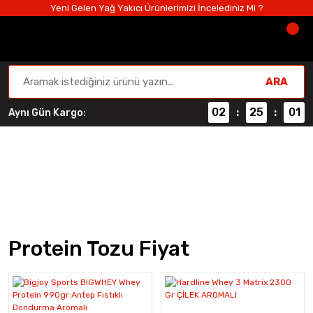
Yeni Gelen Yağ Yakıcı Ürünlerimizi İncelediniz Mi ?
ARA
02
25
01
Aynı Gün Kargo:
:
:
Protein Tozu Fiyat