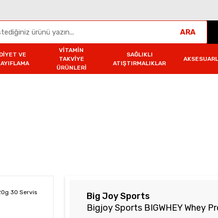
ARA
VITAMIN
DIYET VE
SAĞLIKLI
TAKVIYE
AKSESUAR
ZAYIFLAMA
ATIŞTIRMALIKLAR
ÜRÜNLERI
gjoy Sports BIGWHEY Whey Protein Classic Çikolata 1020g 30 Servis
Big Joy Sports
Bigjoy Sports BIGWHEY Whey Prot