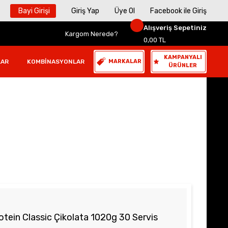
Bayi Girişi
Giriş Yap
Üye Ol
Facebook ile Giriş
Alışveriş Sepetiniz
Kargom Nerede?
0,00 TL
KAMPANYALI
LAR
KOMBINASYONLAR
MARKALAR
ÜRÜNLER
ein Classic Çikolata 1020g 30 Servis