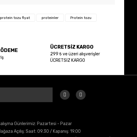
 iletebilirsiniz.
protein tozu fiyat
proteinler
Protein tozu
ÜCRETSİZ KARGO
E ÖDEME
299 ₺ ve üzeri alışverişler
iş
ÜCRETSİZ KARGO
alışma Günlerimiz: Pazartesi - Pazar
ağaza Açılış: Saat: 09.30 / Kapanış: 19.00