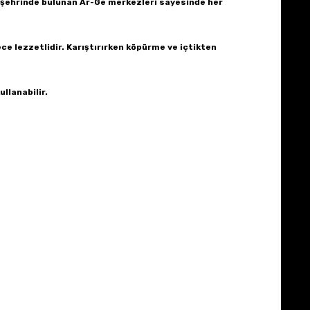
lı şehrinde bulunan Ar-Ge merkezleri sayesinde her
ece lezzetlidir. Karıştırırken köpürme ve içtikten
ullanabilir.